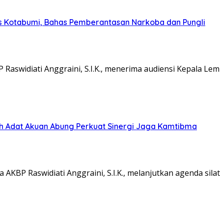
s Kotabumi, Bahas Pemberantasan Narkoba dan Pungli
aswidiati Anggraini, S.I.K., menerima audiensi Kepala L
koh Adat Akuan Abung Perkuat Sinergi Jaga Kamtibma
KBP Raswidiati Anggraini, S.I.K., melanjutkan agenda sil