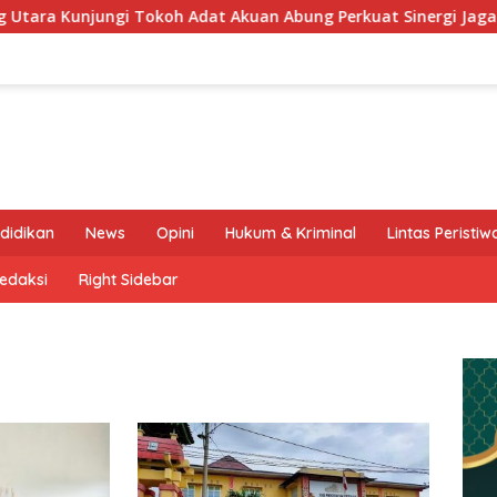
jungi Tokoh Adat Akuan Abung Perkuat Sinergi Jaga Kamtibma
didikan
News
Opini
Hukum & Kriminal
Lintas Peristiw
edaksi
Right Sidebar