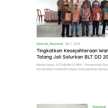
Daerah
,
Nasional
Mei 7, 2026
Tingkatkan Kesejahteraan Wa
Talang Jali Salurkan BLT DD 2
kepada 10 KPM
Media Awas. KOTABUMI UTARA – Pemerintah Desa 
Kecamatan Kotabumi Utara, menyalurkan Bant
Nasional