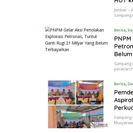
HUT ke
Jember – 
Sampang (
Berita
,
Da
PNPM G
Petron
Belum
Sampang –
perairan 
Berita
,
Da
Pemdes
Aspira
Perku
Sampang –
Musyarawa