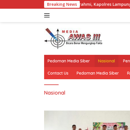
Langsung
Jalin Silaturahmi, Kapolres Lampung Utara Kun
Breaking News
ke
konten
Pedoman Media Siber
Nasional
Pen
Contact Us
Pedoman Media Siber
R
Nasional