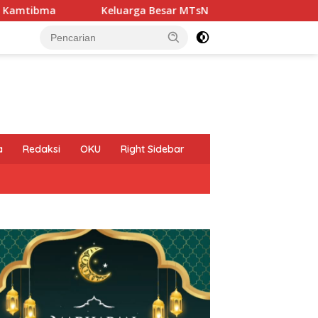
Keluarga Besar MTsN 2 Kanigoro KEDIRI Mengucapkan 
a
Redaksi
OKU
Right Sidebar