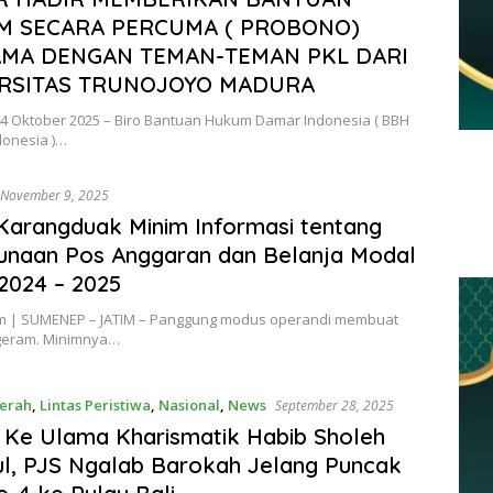
 SECARA PERCUMA ( PROBONO)
MA DENGAN TEMAN-TEMAN PKL DARI
RSITAS TRUNOJOYO MADURA
24 Oktober 2025­ – Biro Bantuan Hukum Damar Indonesia ( BBH
onesia )…
November 9, 2025
Karangduak Minim Informasi tentang
unaan Pos Anggaran dan Belanja Modal
2024 – 2025
| SUMENEP – JATIM – Panggung modus operandi membuat
 geram. Minimnya…
erah
,
Lintas Peristiwa
,
Nasional
,
News
September 28, 2025
 Ke Ulama Kharismatik Habib Sholeh
l, PJS Ngalab Barokah Jelang Puncak