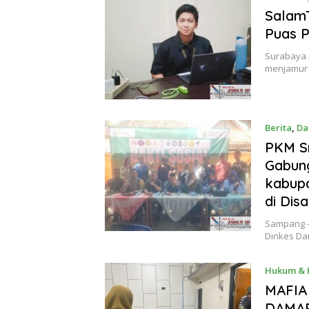
SalamT
Puas P
Surabaya 
menjamur 
Berita
,
Da
PKM S
Gabung
kabup
di Dis
Sampang –
Dinkes Da
Hukum & 
MAFIA
DAMAR