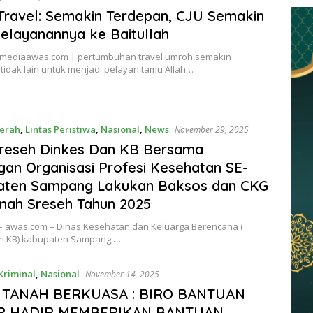
ravel: Semakin Terdepan, CJU Semakin
elayanannya ke Baitullah
mediaawas.com | pertumbuhan travel umroh semakin
tidak lain untuk menjadi pelayan tamu Allah…
erah
,
Lintas Peristiwa
,
Nasional
,
News
November 29, 2025
reseh Dinkes Dan KB Bersama
an Organisasi Profesi Kesehatan SE-
aten Sampang Lakukan Baksos dan CKG
anah Sreseh Tahun 2025
 awas.com – Dinas Kesehatan dan Keluarga Berencana (
n KB) kabupaten Sampang,…
Kriminal
,
Nasional
November 14, 2025
 TANAH BERKUASA : BIRO BANTUAN
 HADIR MEMBERIKAN BANTUAN