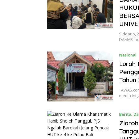
HUKUM
BERSA
UNIVE
Sidoarjo, 
DAMAR Ind
Nasional
Lurah 
Pengg
Tahun 
AWAS.com 
media ini
Berita
,
Da
Ziaroh
Tanggu