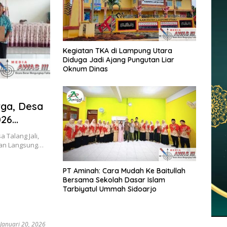
Kegiatan TKA di Lampung Utara
Diduga Jadi Ajang Pungutan Liar
Oknum Dinas
rga, Desa
026
Talang Jali,
uan Langsung…
PT Aminah: Cara Mudah Ke Baitullah
Bersama Sekolah Dasar Islam
Tarbiyatul Ummah Sidoarjo
Januari 20, 2026