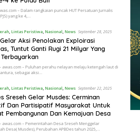
-4 ke Pulau Bali
awas.com – Dalam rangkaian puncak HUT Persatuan Jurnalis
PJS) yang ke 4,…
erah
,
Lintas Peristiwa
,
Nasional
,
News
September 28, 2025
elar Aksi Penolakan Exploirasi
as, Tuntut Ganti Rugi 21 Milyar Yang
 Terbayarkan
 awas.com – Puluhan perahu nelayan melaju ketengah laut di
Pantura, sebagai aksi…
erah
,
Lintas Peristiwa
,
Nasional
,
News
September 22, 2025
 Sreseh Gelar Musdes: Cerminan
tif Dan Partisipatif Masyarakat Untuk
at Pembangunan Dan Kemajuan Desa
 awas.com – Pemerintahan Desa Sreseh Menggelar
h Desa( Musdes), Perubahan APBDes tahun 2025,…