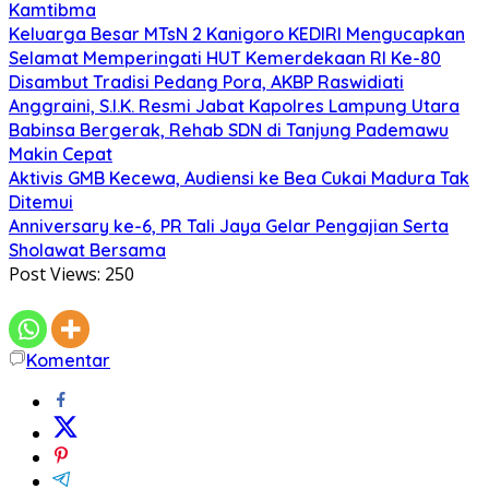
Kamtibma
Keluarga Besar MTsN 2 Kanigoro KEDIRI Mengucapkan
Selamat Memperingati HUT Kemerdekaan RI Ke-80
Disambut Tradisi Pedang Pora, AKBP Raswidiati
Anggraini, S.I.K. Resmi Jabat Kapolres Lampung Utara
Babinsa Bergerak, Rehab SDN di Tanjung Pademawu
Makin Cepat
Aktivis GMB Kecewa, Audiensi ke Bea Cukai Madura Tak
Ditemui
Anniversary ke-6, PR Tali Jaya Gelar Pengajian Serta
Sholawat Bersama
Post Views:
250
Komentar