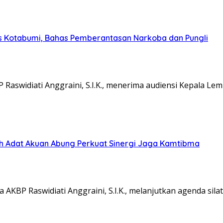
s Kotabumi, Bahas Pemberantasan Narkoba dan Pungli
aswidiati Anggraini, S.I.K., menerima audiensi Kepala L
koh Adat Akuan Abung Perkuat Sinergi Jaga Kamtibma
KBP Raswidiati Anggraini, S.I.K., melanjutkan agenda sil