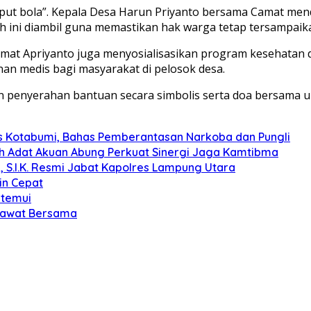
put bola”. Kepala Desa Harun Priyanto bersama Camat men
gkah ini diambil guna memastikan hak warga tetap tersampaik
at Apriyanto juga menyosialisasikan program kesehatan da
an medis bagi masyarakat di pelosok desa.
an penyerahan bantuan secara simbolis serta doa bersama u
s Kotabumi, Bahas Pemberantasan Narkoba dan Pungli
koh Adat Akuan Abung Perkuat Sinergi Jaga Kamtibma
, S.I.K. Resmi Jabat Kapolres Lampung Utara
in Cepat
itemui
olawat Bersama