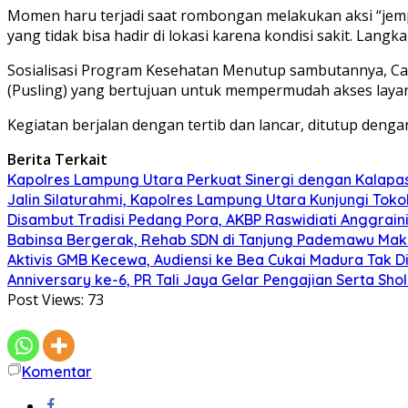
Momen haru terjadi saat rombongan melakukan aksi “jem
yang tidak bisa hadir di lokasi karena kondisi sakit. Lan
Sosialisasi Program Kesehatan Menutup sambutannya, Cam
(Pusling) yang bertujuan untuk mempermudah akses layan
Kegiatan berjalan dengan tertib dan lancar, ditutup deng
Berita Terkait
Kapolres Lampung Utara Perkuat Sinergi dengan Kalapa
Jalin Silaturahmi, Kapolres Lampung Utara Kunjungi To
Disambut Tradisi Pedang Pora, AKBP Raswidiati Anggraini
Babinsa Bergerak, Rehab SDN di Tanjung Pademawu Mak
Aktivis GMB Kecewa, Audiensi ke Bea Cukai Madura Tak D
Anniversary ke-6, PR Tali Jaya Gelar Pengajian Serta Sh
Post Views:
73
Komentar