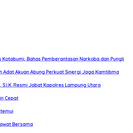
s Kotabumi, Bahas Pemberantasan Narkoba dan Pungli
koh Adat Akuan Abung Perkuat Sinergi Jaga Kamtibma
, S.I.K. Resmi Jabat Kapolres Lampung Utara
in Cepat
itemui
olawat Bersama