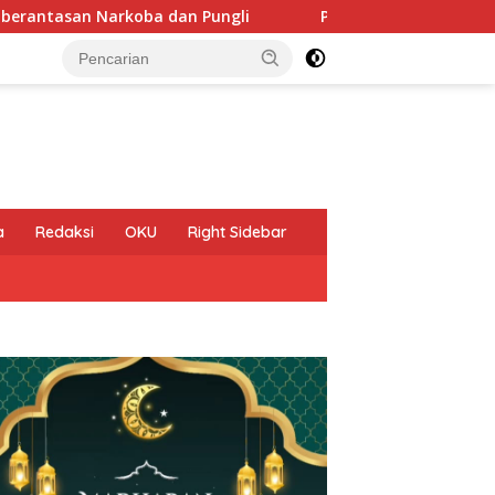
Narkoba dan Pungli
Pelepasan Kontingen Gerakan Pramu
a
Redaksi
OKU
Right Sidebar