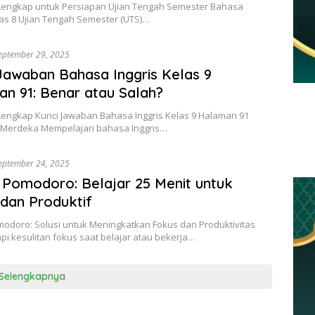
engkap untuk Persiapan Ujian Tengah Semester Bahasa
las 8 Ujian Tengah Semester (UTS)…
eptember 29, 2025
Jawaban Bahasa Inggris Kelas 9
n 91: Benar atau Salah?
engkap Kunci Jawaban Bahasa Inggris Kelas 9 Halaman 91
 Merdeka Mempelajari bahasa Inggris…
eptember 24, 2025
 Pomodoro: Belajar 25 Menit untuk
dan Produktif
modoro: Solusi untuk Meningkatkan Fokus dan Produktivitas
i kesulitan fokus saat belajar atau bekerja…
Selengkapnya