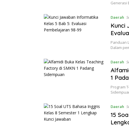
Generasi 
Daerah
S
Kunci 
Evalua
Panduan L
Dalam pem
Daerah
S
Alfami
1 Pad
Program T
Sidempuan
Daerah
S
15 Soa
Lengk