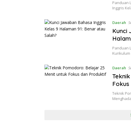
Panduan L
Inggris Ke
Daerah
S
Kunci 
Halama
Panduan L
Kurikulum
Daerah
S
Teknik
Fokus 
Teknik Po
Menghadap