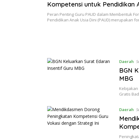
Kompetensi untuk Pendidikan 
Dini Lebih Optimal
Peran Penting Guru PAUD dalam Membentuk Fo
Pendidikan Anak Usia Dini (PAUD) merupakan f
Daerah
S
BGN Ke
MBG
Kebijakan
Gratis Bad
Daerah
S
Mendi
Kompet
Peningkat