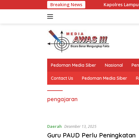
Langsung
Breaking News
Kapolres Lampung Utara Per
ke
konten
Pedoman Media Siber
Nasional
Pen
Contact Us
Pedoman Media Siber
R
pengajaran
Daerah
Desember 13, 2025
Guru PAUD Perlu Peningkatan