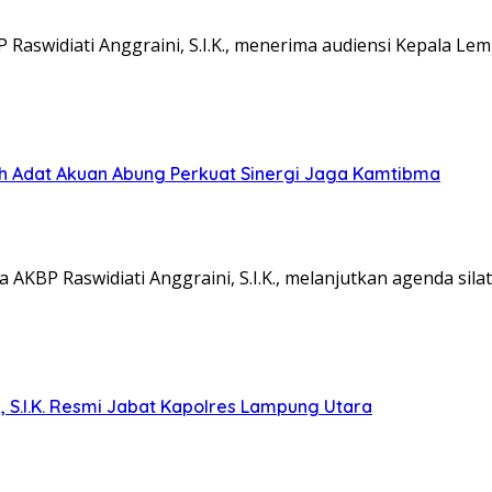
aswidiati Anggraini, S.I.K., menerima audiensi Kepala L
koh Adat Akuan Abung Perkuat Sinergi Jaga Kamtibma
KBP Raswidiati Anggraini, S.I.K., melanjutkan agenda sil
, S.I.K. Resmi Jabat Kapolres Lampung Utara