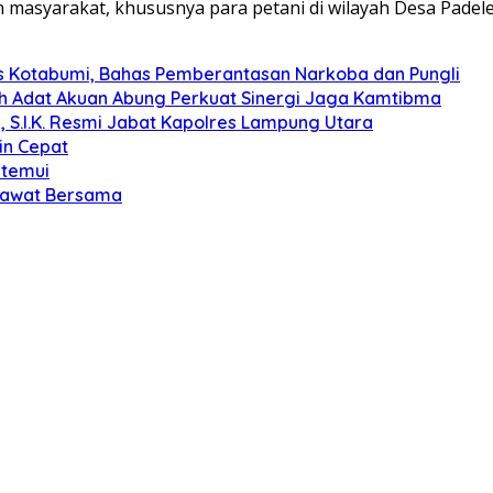
n masyarakat, khususnya para petani di wilayah Desa Padel
s Kotabumi, Bahas Pemberantasan Narkoba dan Pungli
koh Adat Akuan Abung Perkuat Sinergi Jaga Kamtibma
, S.I.K. Resmi Jabat Kapolres Lampung Utara
in Cepat
itemui
olawat Bersama