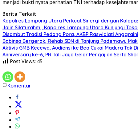
menjadi bukti nyata perhatian TNI terhadap kesejahteraa
Berita Terkait
Kapolres Lampung Utara Perkuat Sinergi dengan Kalapa
Jalin Silaturahmi, Kapolres Lampung Utara Kunjungi To
Disambut Tradisi Pedang Pora, AKBP Raswidiati Anggraini
Babinsa Bergerak, Rehab SDN di Tanjung Pademawu Mak
Aktivis GMB Kecewa, Audiensi ke Bea Cukai Madura Tak D
Anniversary ke-6, PR Tali Jaya Gelar Pengajian Serta Sh
Post Views:
45
Komentar