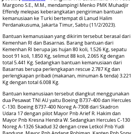
Margono S.E., M.M., mendampingi Menko PMK Muhadjir
Effendy melepas keberangkatan pengiriman bantuan
kemanusiaan ke Turki bertempat di Lanud Halim
Perdanakusuma, Jakarta Timur, Sabtu (11/2/2023).
Bantuan kemanusiaan yang dikirim tersebut berasal dari
Kemenhan RI dan Basarnas. Barang bantuan dari
Kemenhan RI berupa jas hujan 80 koli, 1.526 Kg, sepatu
boot 91 koli, 1.850 Kg, selimut 88 koli, 2.065 Kg dengan
total 5.441 Kg. Sedangkan bantuan kemanusiaan dari
Basarnas berupa perlengkapan rescue 2.787 Kg dan
perlengkapan pribadi (makanan, minuman & tenda) 3.221
Kg dengan total 6.008 Kg.
Bantuan kemanusiaan tersebut diangkut menggunakan
dua Pesawat TNI AU yaitu Boeing B737-400 dan Hercules
C-130. Boeing B737-400 Noreg A-7308 dari Skadron
Udara 17 dengan pilot Mayor Pnb Arief R. Hakim dan
Mayor Pnb Kresna Hendra W. Sedangkan Hercules C-130
Noreg A-1326 Skadud 32 dengan crew Letkol Pnb Yudi
Bandung, Mayor Pnb Andang Rohiman, Kapten Pnb Sony