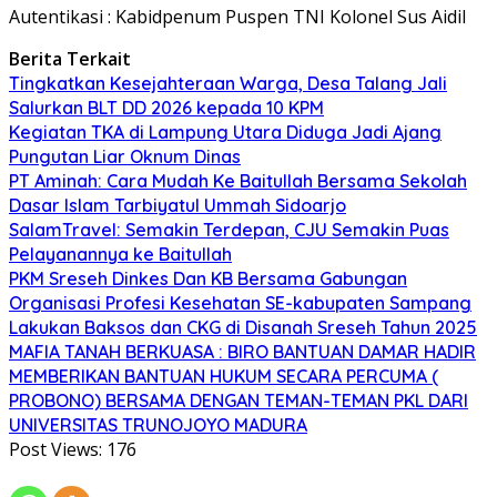
Autentikasi : Kabidpenum Puspen TNI Kolonel Sus Aidil
Berita Terkait
Tingkatkan Kesejahteraan Warga, Desa Talang Jali
Salurkan BLT DD 2026 kepada 10 KPM
Kegiatan TKA di Lampung Utara Diduga Jadi Ajang
Pungutan Liar Oknum Dinas
PT Aminah: Cara Mudah Ke Baitullah Bersama Sekolah
Dasar Islam Tarbiyatul Ummah Sidoarjo
SalamTravel: Semakin Terdepan, CJU Semakin Puas
Pelayanannya ke Baitullah
PKM Sreseh Dinkes Dan KB Bersama Gabungan
Organisasi Profesi Kesehatan SE-kabupaten Sampang
Lakukan Baksos dan CKG di Disanah Sreseh Tahun 2025
MAFIA TANAH BERKUASA : BIRO BANTUAN DAMAR HADIR
MEMBERIKAN BANTUAN HUKUM SECARA PERCUMA (
PROBONO) BERSAMA DENGAN TEMAN-TEMAN PKL DARI
UNIVERSITAS TRUNOJOYO MADURA
Post Views:
176