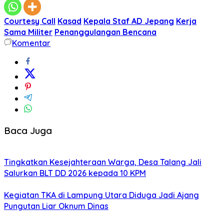
Courtesy Call
Kasad
Kepala Staf AD Jepang
Kerja
Sama Militer
Penanggulangan Bencana
Komentar
Baca Juga
Tingkatkan Kesejahteraan Warga, Desa Talang Jali
Salurkan BLT DD 2026 kepada 10 KPM
Kegiatan TKA di Lampung Utara Diduga Jadi Ajang
Pungutan Liar Oknum Dinas