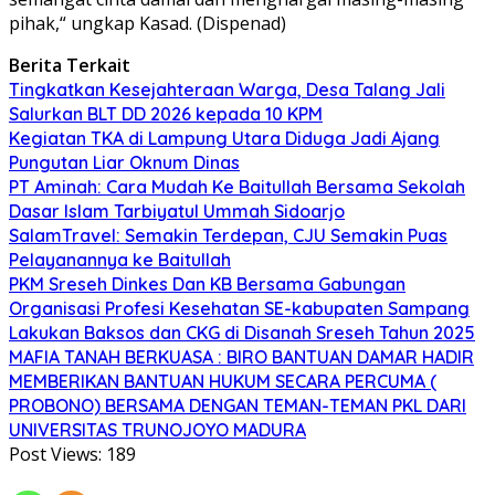
pihak,“ ungkap Kasad. (Dispenad)
Berita Terkait
Tingkatkan Kesejahteraan Warga, Desa Talang Jali
Salurkan BLT DD 2026 kepada 10 KPM
Kegiatan TKA di Lampung Utara Diduga Jadi Ajang
Pungutan Liar Oknum Dinas
PT Aminah: Cara Mudah Ke Baitullah Bersama Sekolah
Dasar Islam Tarbiyatul Ummah Sidoarjo
SalamTravel: Semakin Terdepan, CJU Semakin Puas
Pelayanannya ke Baitullah
PKM Sreseh Dinkes Dan KB Bersama Gabungan
Organisasi Profesi Kesehatan SE-kabupaten Sampang
Lakukan Baksos dan CKG di Disanah Sreseh Tahun 2025
MAFIA TANAH BERKUASA : BIRO BANTUAN DAMAR HADIR
MEMBERIKAN BANTUAN HUKUM SECARA PERCUMA (
PROBONO) BERSAMA DENGAN TEMAN-TEMAN PKL DARI
UNIVERSITAS TRUNOJOYO MADURA
Post Views:
189