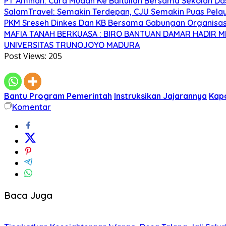
PT Aminah: Cara Mudah Ke Baitullah Bersama Sekolah Da
SalamTravel: Semakin Terdepan, CJU Semakin Puas Pelay
PKM Sreseh Dinkes Dan KB Bersama Gabungan Organisasi
MAFIA TANAH BERKUASA : BIRO BANTUAN DAMAR HADIR
UNIVERSITAS TRUNOJOYO MADURA
Post Views:
205
Bantu Program Pemerintah
Instruksikan Jajarannya
Kapo
Komentar
Baca Juga