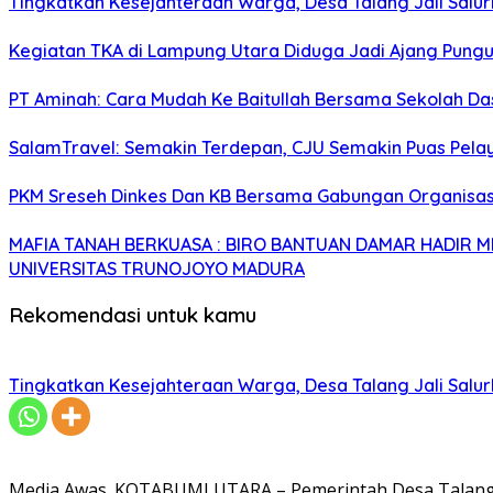
Tingkatkan Kesejahteraan Warga, Desa Talang Jali Salu
Kegiatan TKA di Lampung Utara Diduga Jadi Ajang Pungu
PT Aminah: Cara Mudah Ke Baitullah Bersama Sekolah Da
SalamTravel: Semakin Terdepan, CJU Semakin Puas Pelay
PKM Sreseh Dinkes Dan KB Bersama Gabungan Organisasi
MAFIA TANAH BERKUASA : BIRO BANTUAN DAMAR HADIR
UNIVERSITAS TRUNOJOYO MADURA
Rekomendasi untuk kamu
Tingkatkan Kesejahteraan Warga, Desa Talang Jali Salu
Media Awas. KOTABUMI UTARA – Pemerintah Desa Talang 