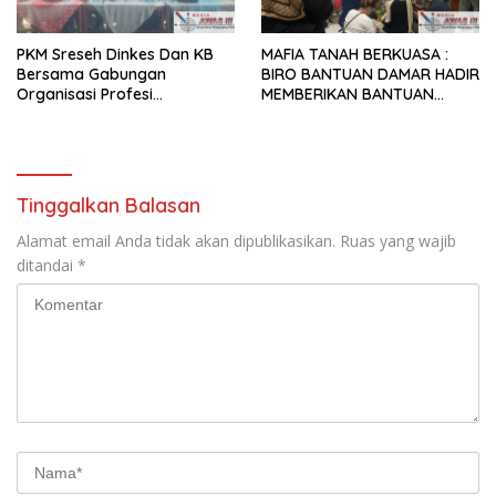
PKM Sreseh Dinkes Dan KB
MAFIA TANAH BERKUASA :
Bersama Gabungan
BIRO BANTUAN DAMAR HADIR
Organisasi Profesi
MEMBERIKAN BANTUAN
Kesehatan SE-kabupaten
HUKUM SECARA PERCUMA (
Sampang Lakukan Baksos
PROBONO) BERSAMA
dan CKG di Disanah Sreseh
DENGAN TEMAN-TEMAN PKL
Tahun 2025
DARI UNIVERSITAS
TRUNOJOYO MADURA
Tinggalkan Balasan
Alamat email Anda tidak akan dipublikasikan.
Ruas yang wajib
ditandai
*