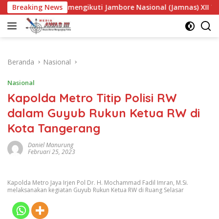
Langsung
mengikuti Jambore Nasional (Jamnas) XII Tahun 2026 di Bupert
Breaking News
ke
konten
Beranda
Nasional
Nasional
Kapolda Metro Titip Polisi RW
dalam Guyub Rukun Ketua RW di
Kota Tangerang
Daniel Manurung
Februari 25, 2023
Kapolda Metro Jaya Irjen Pol Dr. H. Mochammad Fadil Imran, M.Si.
melaksanakan kegiatan Guyub Rukun Ketua RW di Ruang Selasar