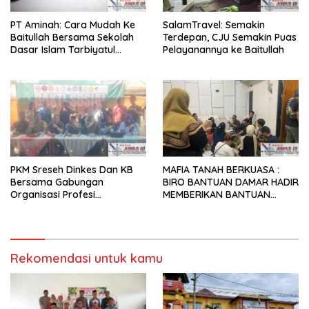
PT Aminah: Cara Mudah Ke
SalamTravel: Semakin
Baitullah Bersama Sekolah
Terdepan, CJU Semakin Puas
Dasar Islam Tarbiyatul
Pelayanannya ke Baitullah
Ummah Sidoarjo
PKM Sreseh Dinkes Dan KB
MAFIA TANAH BERKUASA :
Bersama Gabungan
BIRO BANTUAN DAMAR HADIR
Organisasi Profesi
MEMBERIKAN BANTUAN
Kesehatan SE-kabupaten
HUKUM SECARA PERCUMA (
Sampang Lakukan Baksos
PROBONO) BERSAMA
dan CKG di Disanah Sreseh
DENGAN TEMAN-TEMAN PKL
Tahun 2025
DARI UNIVERSITAS
Rekomendasi untuk kamu
TRUNOJOYO MADURA