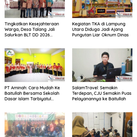
Tingkatkan Kesejahteraan
Kegiatan TKA di Lampung
Warga, Desa Talang Jali
Utara Diduga Jadi Ajang
Salurkan BLT DD 2026
Pungutan Liar Oknum Dinas
kepada 10 KPM
PT Aminah: Cara Mudah Ke
SalamTravel: Semakin
Baitullah Bersama Sekolah
Terdepan, CJU Semakin Puas
Dasar Islam Tarbiyatul
Pelayanannya ke Baitullah
Ummah Sidoarjo