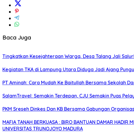
Baca Juga
Tingkatkan Kesejahteraan Warga, Desa Talang Jali Salu
Kegiatan TKA di Lampung Utara Diduga Jadi Ajang Pungu
PT Aminah: Cara Mudah Ke Baitullah Bersama Sekolah Da
SalamTravel: Semakin Terdepan, CJU Semakin Puas Pelay
PKM Sreseh Dinkes Dan KB Bersama Gabungan Organisasi
MAFIA TANAH BERKUASA : BIRO BANTUAN DAMAR HADIR
UNIVERSITAS TRUNOJOYO MADURA