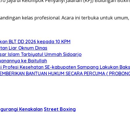
Metro Jaya di Kelompok Penyanyi Jalanan (KPJ) Bulungan Bo
pertandingan kelas profesional. Acara ini terbuka untuk um
rkan BLT DD 2026 kepada 10 KPM
tan Liar Oknum Dinas
sar Islam Tarbiyatul Ummah Sidoarjo
anannya ke Baitullah
 Profesi Kesehatan SE-kabupaten Sampang Lakukan Bakso
 MEMBERIKAN BANTUAN HUKUM SECARA PERCUMA ( PROBON
gurangi Kenakalan
Street Boxing