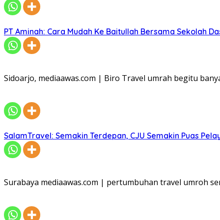
PT Aminah: Cara Mudah Ke Baitullah Bersama Sekolah Da
Sidoarjo, mediaawas.com | Biro Travel umrah begitu ban
SalamTravel: Semakin Terdepan, CJU Semakin Puas Pelay
Surabaya mediaawas.com | pertumbuhan travel umroh sem