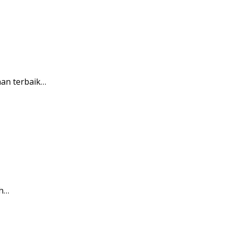
nan terbaik…
ah…