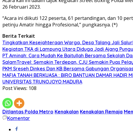
Acara kali ini dalam tajuk kegiatan Street Boxing Polda 
26 Februari 2023.
“Acara ini diikuti 122 peserta, 61 pertandingan, dan 10 
petinju Amatir hingga Profesional,” pungkasnya. (*)
Berita Terkait
Tingkatkan Kesejahteraan Warga, Desa Talang Jali Salu
Kegiatan TKA di Lampung Utara Diduga Jadi Ajang Pungu
PT Aminah: Cara Mudah Ke Baitullah Bersama Sekolah Da
SalamTravel: Semakin Terdepan, CJU Semakin Puas Pelay
PKM Sreseh Dinkes Dan KB Bersama Gabungan Organisasi
MAFIA TANAH BERKUASA : BIRO BANTUAN DAMAR HADIR
UNIVERSITAS TRUNOJOYO MADURA
Post Views:
108
Ditlantas Polda Metro
Kenakalan
Kenakalan Remaja
Men
Komentar