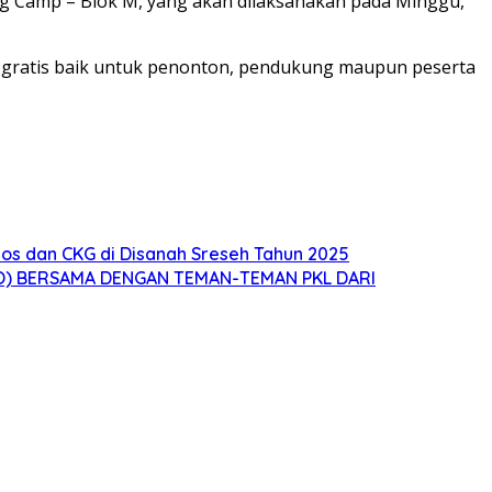
xing Camp – Blok M, yang akan dilaksanakan pada Minggu,
um, gratis baik untuk penonton, pendukung maupun peserta
s dan CKG di Disanah Sreseh Tahun 2025
O) BERSAMA DENGAN TEMAN-TEMAN PKL DARI