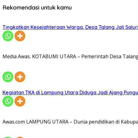
Rekomendasi untuk kamu
Tingkatkan Kesejahteraan Warga, Desa Talang Jali Salu
Media Awas. KOTABUMI UTARA – Pemerintah Desa Talang 
Kegiatan TKA di Lampung Utara Diduga Jadi Ajang Pungu
Awas.com LAMPUNG UTARA – Dunia pendidikan di Kabupat