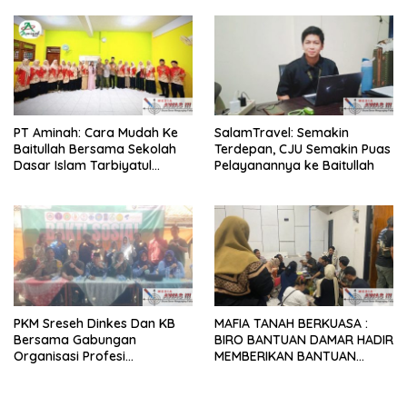
PT Aminah: Cara Mudah Ke
SalamTravel: Semakin
Baitullah Bersama Sekolah
Terdepan, CJU Semakin Puas
Dasar Islam Tarbiyatul
Pelayanannya ke Baitullah
Ummah Sidoarjo
PKM Sreseh Dinkes Dan KB
MAFIA TANAH BERKUASA :
Bersama Gabungan
BIRO BANTUAN DAMAR HADIR
Organisasi Profesi
MEMBERIKAN BANTUAN
Kesehatan SE-kabupaten
HUKUM SECARA PERCUMA (
Sampang Lakukan Baksos
PROBONO) BERSAMA
dan CKG di Disanah Sreseh
DENGAN TEMAN-TEMAN PKL