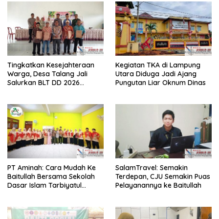
Tingkatkan Kesejahteraan
Kegiatan TKA di Lampung
Warga, Desa Talang Jali
Utara Diduga Jadi Ajang
Salurkan BLT DD 2026
Pungutan Liar Oknum Dinas
kepada 10 KPM
PT Aminah: Cara Mudah Ke
SalamTravel: Semakin
Baitullah Bersama Sekolah
Terdepan, CJU Semakin Puas
Dasar Islam Tarbiyatul
Pelayanannya ke Baitullah
Ummah Sidoarjo