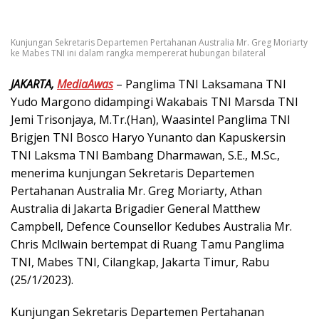
Kunjungan Sekretaris Departemen Pertahanan Australia Mr. Greg Moriarty
ke Mabes TNI ini dalam rangka mempererat hubungan bilateral
JAKARTA,
MediaAwas
– Panglima TNI Laksamana TNI
Yudo Margono didampingi Wakabais TNI Marsda TNI
Jemi Trisonjaya, M.Tr.(Han), Waasintel Panglima TNI
Brigjen TNI Bosco Haryo Yunanto dan Kapuskersin
TNI Laksma TNI Bambang Dharmawan, S.E., M.Sc.,
menerima kunjungan Sekretaris Departemen
Pertahanan Australia Mr. Greg Moriarty, Athan
Australia di Jakarta Brigadier General Matthew
Campbell, Defence Counsellor Kedubes Australia Mr.
Chris Mcllwain bertempat di Ruang Tamu Panglima
TNI, Mabes TNI, Cilangkap, Jakarta Timur, Rabu
(25/1/2023).
Kunjungan Sekretaris Departemen Pertahanan