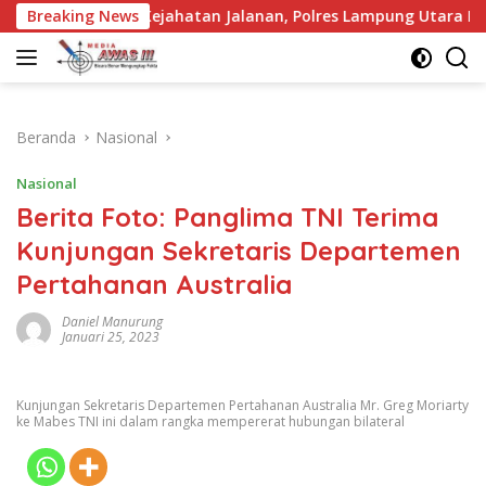
Langsung
gah Kejahatan Jalanan, Polres Lampung Utara Intensifkan Patroli
Breaking News
ke
konten
Beranda
Nasional
Nasional
Berita Foto: Panglima TNI Terima
Kunjungan Sekretaris Departemen
Pertahanan Australia
Daniel Manurung
Januari 25, 2023
Kunjungan Sekretaris Departemen Pertahanan Australia Mr. Greg Moriarty
ke Mabes TNI ini dalam rangka mempererat hubungan bilateral