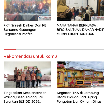
PKM Sreseh Dinkes Dan KB
MAFIA TANAH BERKUASA :
Bersama Gabungan
BIRO BANTUAN DAMAR HADIR
Organisasi Profesi
MEMBERIKAN BANTUAN
Kesehatan SE-kabupaten
HUKUM SECARA PERCUMA (
Sampang Lakukan Baksos
PROBONO) BERSAMA
dan CKG di Disanah Sreseh
DENGAN TEMAN-TEMAN PKL
Tahun 2025
DARI UNIVERSITAS
Rekomendasi untuk kamu
TRUNOJOYO MADURA
Tingkatkan Kesejahteraan
Kegiatan TKA di Lampung
Warga, Desa Talang Jali
Utara Diduga Jadi Ajang
Salurkan BLT DD 2026
Pungutan Liar Oknum Dinas
kepada 10 KPM