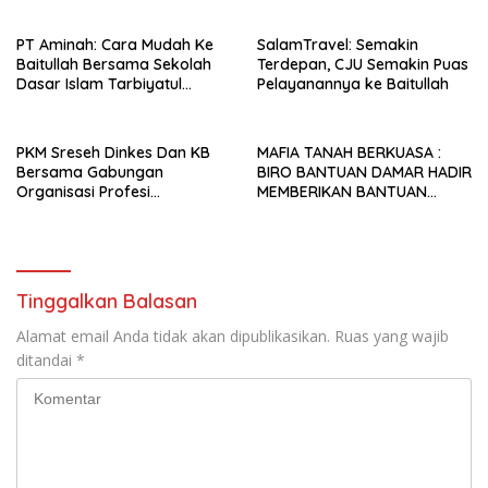
PT Aminah: Cara Mudah Ke
SalamTravel: Semakin
Baitullah Bersama Sekolah
Terdepan, CJU Semakin Puas
Dasar Islam Tarbiyatul
Pelayanannya ke Baitullah
Ummah Sidoarjo
PKM Sreseh Dinkes Dan KB
MAFIA TANAH BERKUASA :
Bersama Gabungan
BIRO BANTUAN DAMAR HADIR
Organisasi Profesi
MEMBERIKAN BANTUAN
Kesehatan SE-kabupaten
HUKUM SECARA PERCUMA (
Sampang Lakukan Baksos
PROBONO) BERSAMA
dan CKG di Disanah Sreseh
DENGAN TEMAN-TEMAN PKL
Tahun 2025
DARI UNIVERSITAS
TRUNOJOYO MADURA
Tinggalkan Balasan
Alamat email Anda tidak akan dipublikasikan.
Ruas yang wajib
ditandai
*