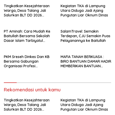
Tingkatkan Kesejahteraan
Kegiatan TKA di Lampung
Warga, Desa Talang Jali
Utara Diduga Jadi Ajang
Salurkan BLT DD 2026
Pungutan Liar Oknum Dinas
kepada 10 KPM
PT Aminah: Cara Mudah Ke
SalamTravel: Semakin
Baitullah Bersama Sekolah
Terdepan, CJU Semakin Puas
Dasar Islam Tarbiyatul
Pelayanannya ke Baitullah
Ummah Sidoarjo
PKM Sreseh Dinkes Dan KB
MAFIA TANAH BERKUASA :
Bersama Gabungan
BIRO BANTUAN DAMAR HADIR
Organisasi Profesi
MEMBERIKAN BANTUAN
Kesehatan SE-kabupaten
HUKUM SECARA PERCUMA (
Sampang Lakukan Baksos
PROBONO) BERSAMA
dan CKG di Disanah Sreseh
DENGAN TEMAN-TEMAN PKL
Tahun 2025
DARI UNIVERSITAS
Rekomendasi untuk kamu
TRUNOJOYO MADURA
Tingkatkan Kesejahteraan
Kegiatan TKA di Lampung
Warga, Desa Talang Jali
Utara Diduga Jadi Ajang
Salurkan BLT DD 2026
Pungutan Liar Oknum Dinas
kepada 10 KPM