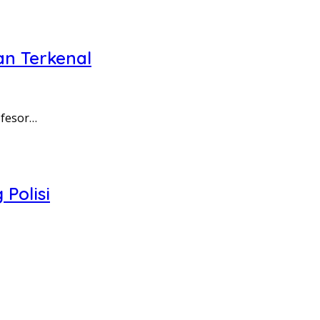
n Terkenal
ofesor…
Polisi