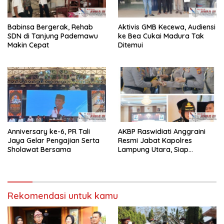
Babinsa Bergerak, Rehab
Aktivis GMB Kecewa, Audiensi
SDN di Tanjung Pademawu
ke Bea Cukai Madura Tak
Makin Cepat
Ditemui
Anniversary ke-6, PR Tali
AKBP Raswidiati Anggraini
Jaya Gelar Pengajian Serta
Resmi Jabat Kapolres
Sholawat Bersama
Lampung Utara, Siap
Lanjutkan Pelayanan Presisi
kepada Masyarakat
Rekomendasi untuk kamu