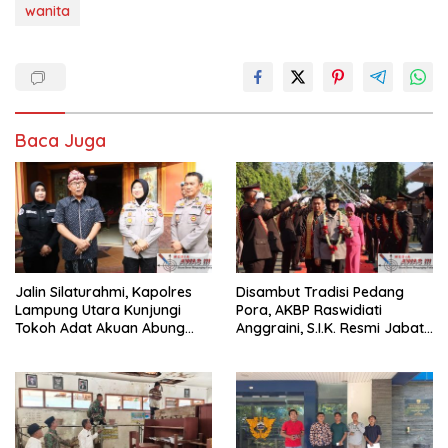
wanita
Baca Juga
Jalin Silaturahmi, Kapolres
Disambut Tradisi Pedang
Lampung Utara Kunjungi
Pora, AKBP Raswidiati
Tokoh Adat Akuan Abung
Anggraini, S.I.K. Resmi Jabat
Perkuat Sinergi Jaga
Kapolres Lampung Utara
Kamtibma