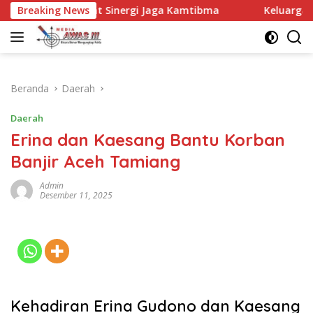
Langsung
rkuat Sinergi Jaga Kamtibma
Breaking News
Keluarga Besar MTsN 2 K
ke
konten
Beranda
Daerah
Daerah
Erina dan Kaesang Bantu Korban
Banjir Aceh Tamiang
Admin
Desember 11, 2025
Kehadiran Erina Gudono dan Kaesang