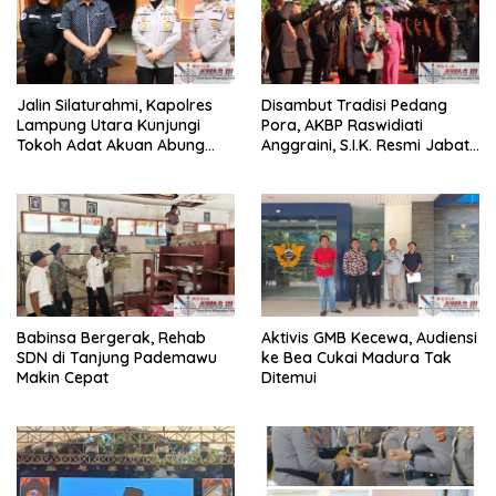
Jalin Silaturahmi, Kapolres
Disambut Tradisi Pedang
Lampung Utara Kunjungi
Pora, AKBP Raswidiati
Tokoh Adat Akuan Abung
Anggraini, S.I.K. Resmi Jabat
Perkuat Sinergi Jaga
Kapolres Lampung Utara
Kamtibma
Babinsa Bergerak, Rehab
Aktivis GMB Kecewa, Audiensi
SDN di Tanjung Pademawu
ke Bea Cukai Madura Tak
Makin Cepat
Ditemui