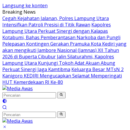
Langsung ke konten
Breaking News
Cegah Kejahatan Jalanan, Polres Lampung Utara
Intensifkan Patroli Presisi di Titik Rawan
Kapolres
Lampung Utara Perkuat Sinergi dengan Kalapas
Kotabumi, Bahas Pemberantasan Narkoba dan Pungli
Pelepasan Kontingen Gerakan Pramuka Kota Kediri yang
akan mengikuti Jambore Nasional (Jamnas) XII Tahun
2026 di Buperta Cibubur
Jalin Silaturahmi, Kapolres
Lampung Utara Kunjungi Tokoh Adat Akuan Abung
Perkuat Sinergi Jaga Kamtibma
Keluarga Besar MTsN 2
Kanigoro KEDIRI Mengucapkan Selamat Memperingati
HUT Kemerdekaan RI Ke-80