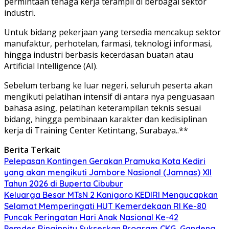
permintaan tenaga kerja terampil di berbagai sektor
industri.
Untuk bidang pekerjaan yang tersedia mencakup sektor
manufaktur, perhotelan, farmasi, teknologi informasi,
hingga industri berbasis kecerdasan buatan atau
Artificial Intelligence (AI).
Sebelum terbang ke luar negeri, seluruh peserta akan
mengikuti pelatihan intensif di antara nya penguasaan
bahasa asing, pelatihan keterampilan teknis sesuai
bidang, hingga pembinaan karakter dan kedisiplinan
kerja di Training Center Ketintang, Surabaya..**
Berita Terkait
Pelepasan Kontingen Gerakan Pramuka Kota Kediri
yang akan mengikuti Jambore Nasional (Jamnas) XII
Tahun 2026 di Buperta Cibubur
Keluarga Besar MTsN 2 Kanigoro KEDIRI Mengucapkan
Selamat Memperingati HUT Kemerdekaan RI Ke-80
Puncak Peringatan Hari Anak Nasional Ke-42
Pemdes Ringinpitu Sukseskan Program CKG, Gandeng