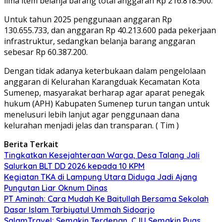
lima item belanja barang total anggaran Rp 216.818.900.
Untuk tahun 2025 penggunaan anggaran Rp
130.655.733, dan anggaran Rp 40.213.600 pada pekerjaan
infrastruktur, sedangkan belanja barang anggaran
sebesar Rp 60.387.200.
Dengan tidak adanya keterbukaan dalam pengelolaan
anggaran di Kelurahan Karangduak Kecamatan Kota
Sumenep, masyarakat berharap agar aparat penegak
hukum (APH) Kabupaten Sumenep turun tangan untuk
menelusuri lebih lanjut agar penggunaan dana
kelurahan menjadi jelas dan transparan. ( Tim )
Berita Terkait
Tingkatkan Kesejahteraan Warga, Desa Talang Jali
Salurkan BLT DD 2026 kepada 10 KPM
Kegiatan TKA di Lampung Utara Diduga Jadi Ajang
Pungutan Liar Oknum Dinas
PT Aminah: Cara Mudah Ke Baitullah Bersama Sekolah
Dasar Islam Tarbiyatul Ummah Sidoarjo
SalamTravel: Semakin Terdepan, CJU Semakin Puas