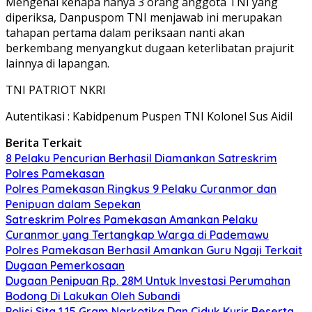
Mengenai kenapa hanya 3 orang anggota TNI yang
diperiksa, Danpuspom TNI menjawab ini merupakan
tahapan pertama dalam periksaan nanti akan
berkembang menyangkut dugaan keterlibatan prajurit
lainnya di lapangan.
TNI PATRIOT NKRI
Autentikasi : Kabidpenum Puspen TNI Kolonel Sus Aidil
Berita Terkait
8 Pelaku Pencurian Berhasil Diamankan Satreskrim
Polres Pamekasan
Polres Pamekasan Ringkus 9 Pelaku Curanmor dan
Penipuan dalam Sepekan
Satreskrim Polres Pamekasan Amankan Pelaku
Curanmor yang Tertangkap Warga di Pademawu
Polres Pamekasan Berhasil Amankan Guru Ngaji Terkait
Dugaan Pemerkosaan
Dugaan Penipuan Rp. 28M Untuk Investasi Perumahan
Bodong Di Lakukan Oleh Subandi
Polisi Sita 1,15 Gram Narkotika Dan Ciduk Kurir Beserta