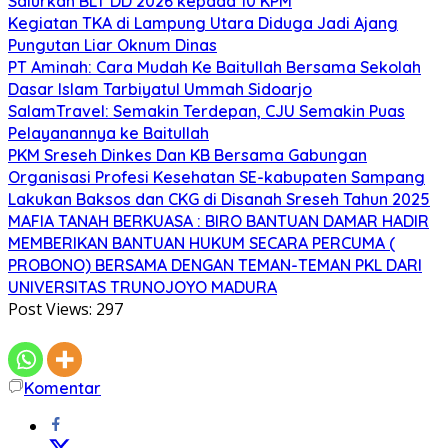
Salurkan BLT DD 2026 kepada 10 KPM
Kegiatan TKA di Lampung Utara Diduga Jadi Ajang
Pungutan Liar Oknum Dinas
PT Aminah: Cara Mudah Ke Baitullah Bersama Sekolah
Dasar Islam Tarbiyatul Ummah Sidoarjo
SalamTravel: Semakin Terdepan, CJU Semakin Puas
Pelayanannya ke Baitullah
PKM Sreseh Dinkes Dan KB Bersama Gabungan
Organisasi Profesi Kesehatan SE-kabupaten Sampang
Lakukan Baksos dan CKG di Disanah Sreseh Tahun 2025
MAFIA TANAH BERKUASA : BIRO BANTUAN DAMAR HADIR
MEMBERIKAN BANTUAN HUKUM SECARA PERCUMA (
PROBONO) BERSAMA DENGAN TEMAN-TEMAN PKL DARI
UNIVERSITAS TRUNOJOYO MADURA
Post Views:
297
Komentar