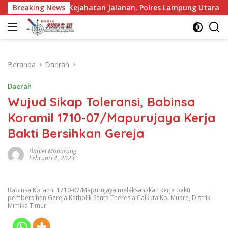
Langsung
egah Kejahatan Jalanan, Polres Lampung Utara Intensifkan Patro
Breaking News
ke
konten
Beranda
Daerah
Daerah
Wujud Sikap Toleransi, Babinsa
Koramil 1710-07/Mapurujaya Kerja
Bakti Bersihkan Gereja
Daniel Manurung
Februari 4, 2023
Babinsa Koramil 1710-07/Mapurujaya melaksanakan kerja bakti
pembersihan Gereja Katholik Santa Theresia Calkuta Kp. Muare, Distrik
Mimika Timur