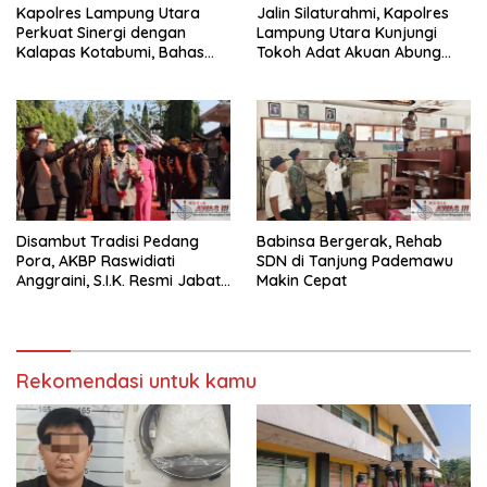
Kapolres Lampung Utara
Jalin Silaturahmi, Kapolres
Perkuat Sinergi dengan
Lampung Utara Kunjungi
Kalapas Kotabumi, Bahas
Tokoh Adat Akuan Abung
Pemberantasan Narkoba
Perkuat Sinergi Jaga
dan Pungli
Kamtibma
Disambut Tradisi Pedang
Babinsa Bergerak, Rehab
Pora, AKBP Raswidiati
SDN di Tanjung Pademawu
Anggraini, S.I.K. Resmi Jabat
Makin Cepat
Kapolres Lampung Utara
Rekomendasi untuk kamu