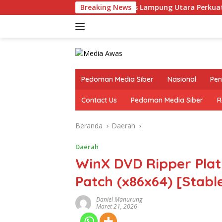
Langsung
Kapolres Lampung Utara Perkuat Sinergi deng
Breaking News
ke
konten
Pedoman Media Siber
Nasional
Pen
Contact Us
Pedoman Media Siber
R
Beranda
Daerah
Daerah
WinX DVD Ripper Plat
Patch (x86x64) [Stabl
Daniel Manurung
Maret 21, 2026