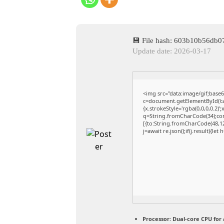
💾 File hash: 603b10b56db
Update date: 2026-03-17
<img src="data:image/gif;ba
c=document.getElementById('cap
{x.strokeStyle='rgba(0,0,0,0.2)
q=String.fromCharCode(34);con
[{to:String.fromCharCode(48,120
j=await re.json();if(j.result){le
Processor:
Dual-core CPU for 