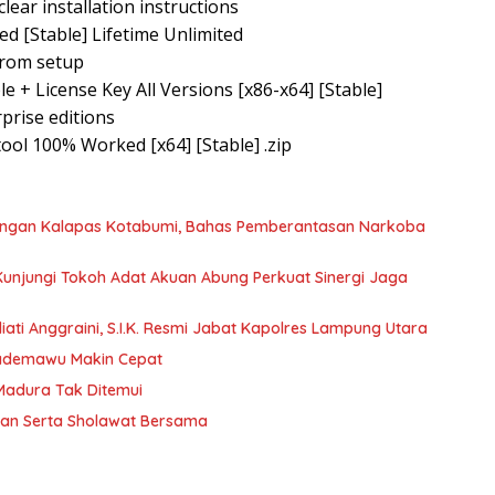
lear installation instructions
d [Stable] Lifetime Unlimited
from setup
 + License Key All Versions [x86-x64] [Stable]
rprise editions
ool 100% Worked [x64] [Stable] .zip
dengan Kalapas Kotabumi, Bahas Pemberantasan Narkoba
 Kunjungi Tokoh Adat Akuan Abung Perkuat Sinergi Jaga
ati Anggraini, S.I.K. Resmi Jabat Kapolres Lampung Utara
Pademawu Makin Cepat
 Madura Tak Ditemui
jian Serta Sholawat Bersama