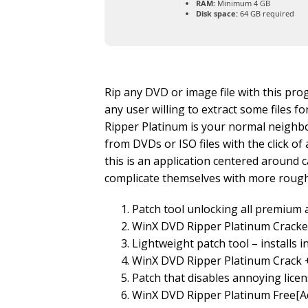
RAM:
Minimum 4 GB
Disk space:
64 GB required
Rip any DVD or image file with this prog
any user willing to extract some files 
Ripper Platinum is your normal neighbor
from DVDs or ISO files with the click of 
this is an application centered around 
complicate themselves with more rough
Patch tool unlocking all premium
WinX DVD Ripper Platinum Cracke
Lightweight patch tool – installs 
WinX DVD Ripper Platinum Crack + 
Patch that disables annoying lice
WinX DVD Ripper Platinum Free[Act