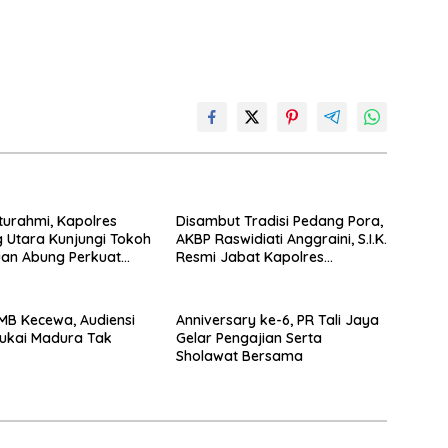
aturahmi, Kapolres
Disambut Tradisi Pedang Pora,
 Utara Kunjungi Tokoh
AKBP Raswidiati Anggraini, S.I.K.
uan Abung Perkuat
Resmi Jabat Kapolres
Jaga Kamtibma
Lampung Utara
GMB Kecewa, Audiensi
Anniversary ke-6, PR Tali Jaya
ukai Madura Tak
Gelar Pengajian Serta
Sholawat Bersama