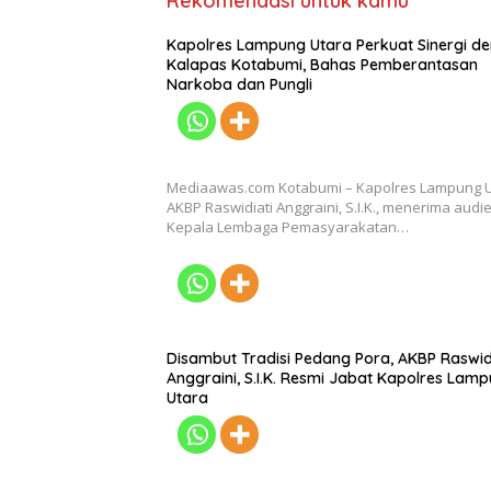
Rekomendasi untuk kamu
Kapolres Lampung Utara Perkuat Sinergi d
Kalapas Kotabumi, Bahas Pemberantasan
Narkoba dan Pungli
Mediaawas.com Kotabumi – Kapolres Lampung 
AKBP Raswidiati Anggraini, S.I.K., menerima audi
Kepala Lembaga Pemasyarakatan…
Disambut Tradisi Pedang Pora, AKBP Raswid
Anggraini, S.I.K. Resmi Jabat Kapolres Lam
Utara