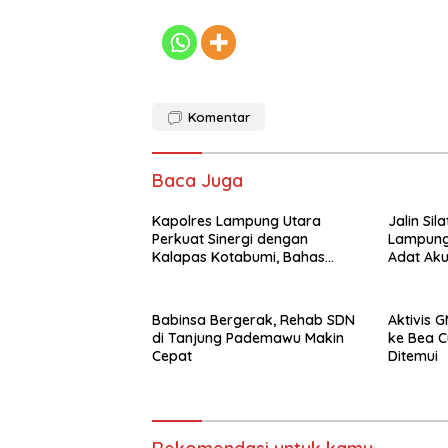
Komentar
Baca Juga
Kapolres Lampung Utara
Jalin Sil
Perkuat Sinergi dengan
Lampung
Kalapas Kotabumi, Bahas
Adat Ak
Pemberantasan Narkoba dan
Sinergi 
Pungli
Babinsa Bergerak, Rehab SDN
Aktivis 
di Tanjung Pademawu Makin
ke Bea C
Cepat
Ditemui