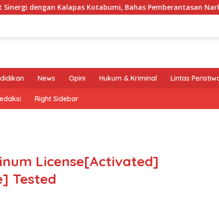
an Kalapas Kotabumi, Bahas Pemberantasan Narkoba dan Pungl
didikan
News
Opini
Hukum & Kriminal
Lintas Peristiw
edaksi
Right Sidebar
inum License[Activated]
e] Tested