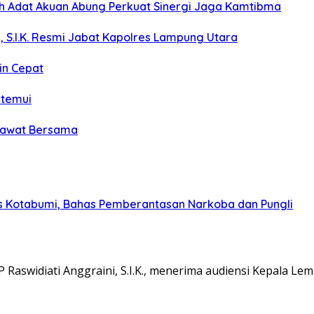
koh Adat Akuan Abung Perkuat Sinergi Jaga Kamtibma
, S.I.K. Resmi Jabat Kapolres Lampung Utara
in Cepat
itemui
olawat Bersama
s Kotabumi, Bahas Pemberantasan Narkoba dan Pungli
aswidiati Anggraini, S.I.K., menerima audiensi Kepala L