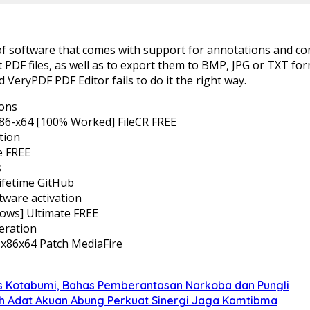
ce of software that comes with support for annotations and c
it PDF files, as well as to export them to BMP, JPG or TXT fo
nd VeryPDF PDF Editor fails to do it the right way.
ions
x86-x64 [100% Worked] FileCR FREE
tion
e FREE
s
Lifetime GitHub
tware activation
dows] Ultimate FREE
neration
x86x64 Patch MediaFire
s Kotabumi, Bahas Pemberantasan Narkoba dan Pungli
koh Adat Akuan Abung Perkuat Sinergi Jaga Kamtibma