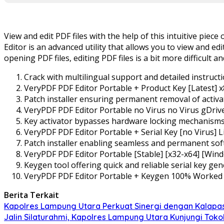
View and edit PDF files with the help of this intuitive pie
Editor is an advanced utility that allows you to view and ed
opening PDF files, editing PDF files is a bit more difficult a
Crack with multilingual support and detailed instruct
VeryPDF PDF Editor Portable + Product Key [Latest] 
Patch installer ensuring permanent removal of activa
VeryPDF PDF Editor Portable no Virus no Virus gDriv
Key activator bypasses hardware locking mechanism
VeryPDF PDF Editor Portable + Serial Key [no Virus] 
Patch installer enabling seamless and permanent sof
VeryPDF PDF Editor Portable [Stable] [x32-x64] [Win
Keygen tool offering quick and reliable serial key ge
VeryPDF PDF Editor Portable + Keygen 100% Worked 
Berita Terkait
Kapolres Lampung Utara Perkuat Sinergi dengan Kalapa
Jalin Silaturahmi, Kapolres Lampung Utara Kunjungi To