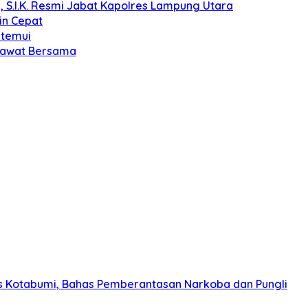
, S.I.K. Resmi Jabat Kapolres Lampung Utara
in Cepat
itemui
olawat Bersama
s Kotabumi, Bahas Pemberantasan Narkoba dan Pungli