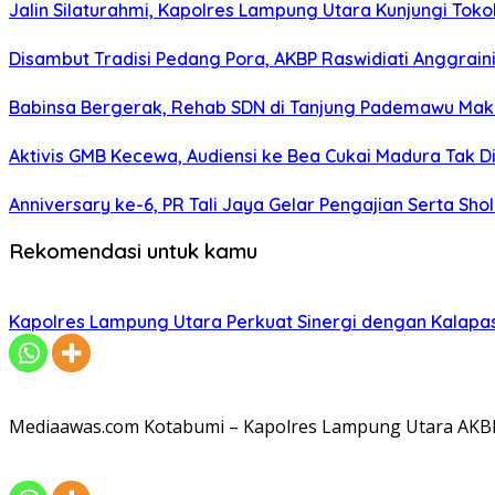
Jalin Silaturahmi, Kapolres Lampung Utara Kunjungi To
Disambut Tradisi Pedang Pora, AKBP Raswidiati Anggraini
Babinsa Bergerak, Rehab SDN di Tanjung Pademawu Mak
Aktivis GMB Kecewa, Audiensi ke Bea Cukai Madura Tak D
Anniversary ke-6, PR Tali Jaya Gelar Pengajian Serta Sh
Rekomendasi untuk kamu
Kapolres Lampung Utara Perkuat Sinergi dengan Kalapa
Mediaawas.com Kotabumi – Kapolres Lampung Utara AKBP R