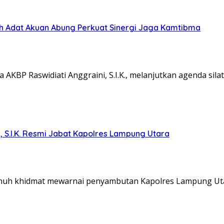
koh Adat Akuan Abung Perkuat Sinergi Jaga Kamtibma
KBP Raswidiati Anggraini, S.I.K., melanjutkan agenda sil
, S.I.K. Resmi Jabat Kapolres Lampung Utara
nuh khidmat mewarnai penyambutan Kapolres Lampung Ut