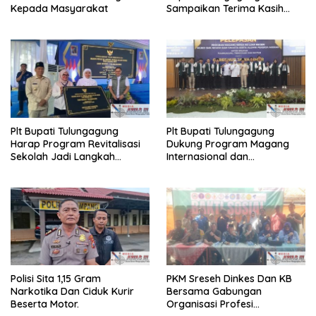
Kepada Masyarakat
Sampaikan Terima Kasih
Pada Pemprov Jatim
Plt Bupati Tulungagung
Plt Bupati Tulungagung
Harap Program Revitalisasi
Dukung Program Magang
Sekolah Jadi Langkah
Internasional dan
Strategis Hadirkan
Penempatan PMI yang
Pendidikan Adaptif
Digagas Pemprov Jatim
Polisi Sita 1,15 Gram
PKM Sreseh Dinkes Dan KB
Narkotika Dan Ciduk Kurir
Bersama Gabungan
Beserta Motor.
Organisasi Profesi