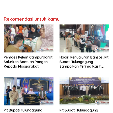
Kesehatan SE-kabupaten
Sampang Lakukan Baksos
dan CKG di Disanah Sreseh
Tahun 2025
Rekomendasi untuk kamu
Pemdes Pelem Campurdarat
Hadiri Penyaluran Bansos, Plt
Salurkan Bantuan Pangan
Bupati Tulungagung
Kepada Masyarakat
Sampaikan Terima Kasih
Pada Pemprov Jatim
Plt Bupati Tulungagung
Plt Bupati Tulungagung