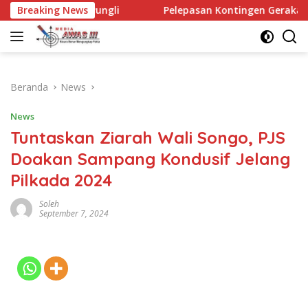
Langsung
n Pungli
Breaking News
Pelepasan Kontingen Gerakan Pramuka Kota Ke
ke
konten
Beranda
News
News
Tuntaskan Ziarah Wali Songo, PJS
Doakan Sampang Kondusif Jelang
Pilkada 2024
Soleh
September 7, 2024