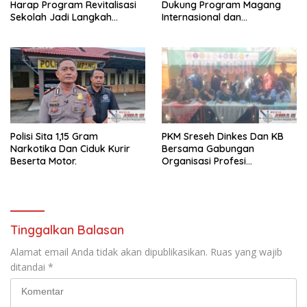
Harap Program Revitalisasi
Dukung Program Magang
Sekolah Jadi Langkah
Internasional dan
Strategis Hadirkan
Penempatan PMI yang
Pendidikan Adaptif
Digagas Pemprov Jatim
Polisi Sita 1,15 Gram
PKM Sreseh Dinkes Dan KB
Narkotika Dan Ciduk Kurir
Bersama Gabungan
Beserta Motor.
Organisasi Profesi
Kesehatan SE-kabupaten
Sampang Lakukan Baksos
dan CKG di Disanah Sreseh
Tahun 2025
Tinggalkan Balasan
Alamat email Anda tidak akan dipublikasikan.
Ruas yang wajib
ditandai
*