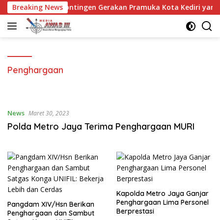
Langsung
Breaking News
Pelepasan Kontingen Gerakan Pramuka Kota Kediri yang a
ke
konten
Penghargaan
News
Maret 30, 2023
Polda Metro Jaya Terima Penghargaan MURI
Kapolda Metro Jaya Ganjar
Penghargaan Lima Personel
Pangdam XIV/Hsn Berikan
Berprestasi
Penghargaan dan Sambut