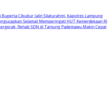
i Buperta Cibubur
Jalin Silaturahmi, Kapolres Lampung
Mengucapkan Selamat Memperingati HUT Kemerdekaan RI
Bergerak, Rehab SDN di Tanjung Pademawu Makin Cepat