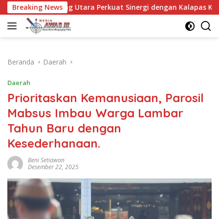
Langsung
Utara Perkuat Sinergi dengan Kalapas Kotabumi, Bahas Pembe
Breaking News
ke
konten
Beranda
Daerah
Daerah
Prioritaskan Kemanusiaan, Parosil
Mabsus Imbau Warga Lambar
Tahun Baru dengan
Kesederhanaan.
Beni Setiawan
Desember 22, 2025