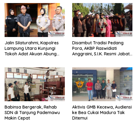
dan Pungli
Jalin Silaturahmi, Kapolres
Disambut Tradisi Pedang
Lampung Utara Kunjungi
Pora, AKBP Raswidiati
Tokoh Adat Akuan Abung
Anggraini, S.I.K. Resmi Jabat
Perkuat Sinergi Jaga
Kapolres Lampung Utara
Kamtibma
Babinsa Bergerak, Rehab
Aktivis GMB Kecewa, Audiensi
SDN di Tanjung Pademawu
ke Bea Cukai Madura Tak
Makin Cepat
Ditemui