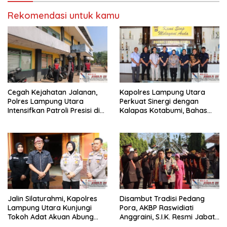
Rekomendasi untuk kamu
Cegah Kejahatan Jalanan,
Kapolres Lampung Utara
Polres Lampung Utara
Perkuat Sinergi dengan
Intensifkan Patroli Presisi di
Kalapas Kotabumi, Bahas
Titik Rawan
Pemberantasan Narkoba
dan Pungli
Jalin Silaturahmi, Kapolres
Disambut Tradisi Pedang
Lampung Utara Kunjungi
Pora, AKBP Raswidiati
Tokoh Adat Akuan Abung
Anggraini, S.I.K. Resmi Jabat
Perkuat Sinergi Jaga
Kapolres Lampung Utara