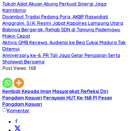
Tokoh Adat Akuan Abung Perkuat Sinergi Jaga
Kamtibma
Disambut Tradisi Pedang Pora, AKBP Raswidiati
Anggraini, S.I.K. Resmi Jabat Kapolres Lampung Utara
Babinsa Bergerak, Rehab SDN di Tanjung Pademawu
Makin Cepat
Aktivis GMB Kecewa, Audiensi ke Bea Cukai Madura Tak
Ditemui
Anniversary ke-6, PR Tali Jaya Gelar Pengajian Serta
Sholawat Bersama
Post Views:
168
Kembali Kepada Iman
Masyarakat Refleksi Diri
Pangdam Kasuari
Perayaan HUT Ke-168 PI
Pesan
Pangdam Kasuari
Komentar