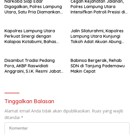
Narkoba Siap Edar
Cegah Kejahatan Jalanan,
Digagalkan, Polres Lampung
Polres Lampung Utara
Utara, Satu Pria Diamankan
Intensifkan Patroli Presisi di
Bawa Sabu
Titik Rawan
Kapolres Lampung Utara
Jalin Silaturahmi, Kapolres
Perkuat Sinergi dengan
Lampung Utara Kunjungi
Kalapas Kotabumi, Bahas
Tokoh Adat Akuan Abung
Pemberantasan Narkoba
Perkuat Sinergi Jaga
dan Pungli
Kamtibma
Disambut Tradisi Pedang
Babinsa Bergerak, Rehab
Pora, AKBP Raswidiati
SDN di Tanjung Pademawu
Anggraini, S.I.K. Resmi Jabat
Makin Cepat
Kapolres Lampung Utara
Tinggalkan Balasan
Alamat email Anda tidak akan dipublikasikan.
Ruas yang wajib
ditandai
*