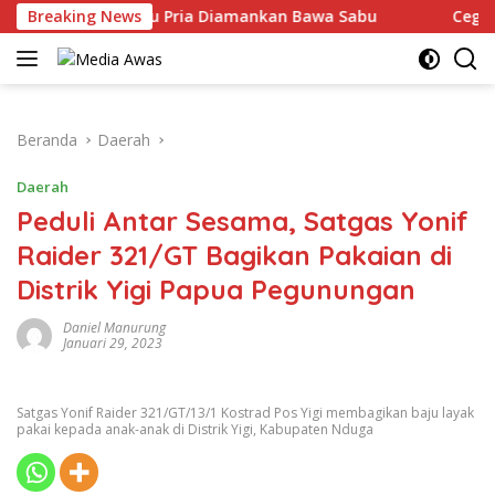
Langsung
pung Utara, Satu Pria Diamankan Bawa Sabu
Breaking News
Cegah Keja
ke
konten
Beranda
Daerah
Daerah
Peduli Antar Sesama, Satgas Yonif
Raider 321/GT Bagikan Pakaian di
Distrik Yigi Papua Pegunungan
Daniel Manurung
Januari 29, 2023
Satgas Yonif Raider 321/GT/13/1 Kostrad Pos Yigi membagikan baju layak
pakai kepada anak-anak di Distrik Yigi, Kabupaten Nduga