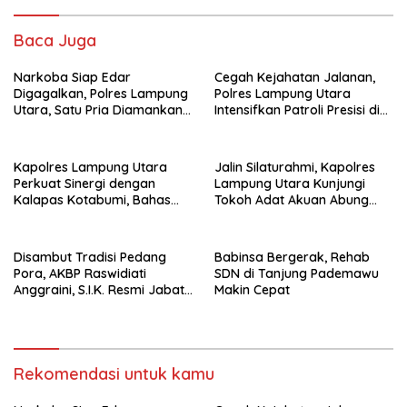
Baca Juga
Narkoba Siap Edar
Cegah Kejahatan Jalanan,
Digagalkan, Polres Lampung
Polres Lampung Utara
Utara, Satu Pria Diamankan
Intensifkan Patroli Presisi di
Bawa Sabu
Titik Rawan
Kapolres Lampung Utara
Jalin Silaturahmi, Kapolres
Perkuat Sinergi dengan
Lampung Utara Kunjungi
Kalapas Kotabumi, Bahas
Tokoh Adat Akuan Abung
Pemberantasan Narkoba
Perkuat Sinergi Jaga
dan Pungli
Kamtibma
Disambut Tradisi Pedang
Babinsa Bergerak, Rehab
Pora, AKBP Raswidiati
SDN di Tanjung Pademawu
Anggraini, S.I.K. Resmi Jabat
Makin Cepat
Kapolres Lampung Utara
Rekomendasi untuk kamu