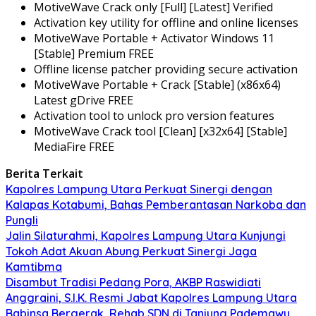
MotiveWave Crack only [Full] [Latest] Verified
Activation key utility for offline and online licenses
MotiveWave Portable + Activator Windows 11
[Stable] Premium FREE
Offline license patcher providing secure activation
MotiveWave Portable + Crack [Stable] (x86x64)
Latest gDrive FREE
Activation tool to unlock pro version features
MotiveWave Crack tool [Clean] [x32x64] [Stable]
MediaFire FREE
Berita Terkait
Kapolres Lampung Utara Perkuat Sinergi dengan
Kalapas Kotabumi, Bahas Pemberantasan Narkoba dan
Pungli
Jalin Silaturahmi, Kapolres Lampung Utara Kunjungi
Tokoh Adat Akuan Abung Perkuat Sinergi Jaga
Kamtibma
Disambut Tradisi Pedang Pora, AKBP Raswidiati
Anggraini, S.I.K. Resmi Jabat Kapolres Lampung Utara
Babinsa Bergerak, Rehab SDN di Tanjung Pademawu