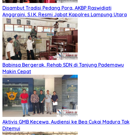
Disambut Tradisi Pedang Pora, AKBP Raswidiati
Anggraini, S.I.K. Resmi Jabat Kapolres Lampung Utara
Babinsa Bergerak, Rehab SDN di Tanjung Pademawu
Makin Cepat
Aktivis GMB Kecewa, Audiensi ke Bea Cukai Madura Tak
Ditemui