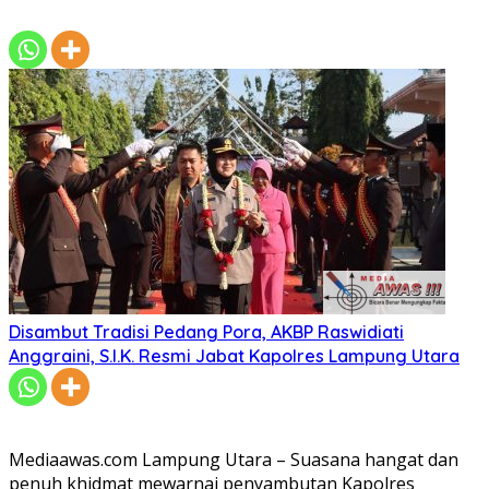
Disambut Tradisi Pedang Pora, AKBP Raswidiati
Anggraini, S.I.K. Resmi Jabat Kapolres Lampung Utara
Mediaawas.com Lampung Utara – Suasana hangat dan
penuh khidmat mewarnai penyambutan Kapolres