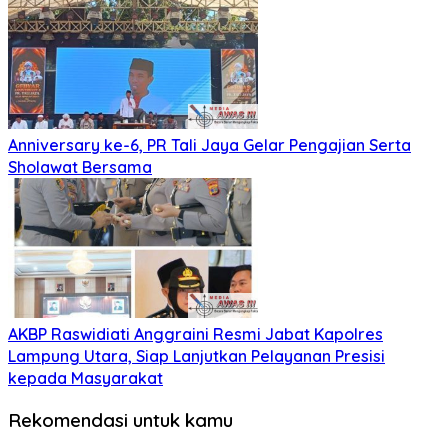
Anniversary ke-6, PR Tali Jaya Gelar Pengajian Serta
Sholawat Bersama
AKBP Raswidiati Anggraini Resmi Jabat Kapolres
Lampung Utara, Siap Lanjutkan Pelayanan Presisi
kepada Masyarakat
Rekomendasi untuk kamu