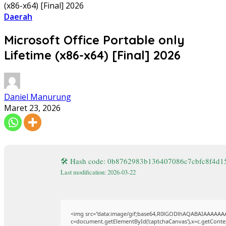
(x86-x64) [Final] 2026
Daerah
Microsoft Office Portable only
Lifetime (x86-x64) [Final] 2026
Daniel Manurung
Maret 23, 2026
🛠 Hash code: 0b8762983b136407086c7cbfc8f4d1
Last modification: 2026-03-22
<img src="data:image/gif;base64,R0lGODlhAQABAIAAAAAA
c=document.getElementById('captchaCanvas'),x=c.getContext