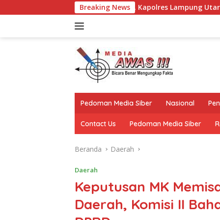
Langsung
in Silaturahmi, Kapolres Lampung Utara Kunjungi Tokoh Adat 
Breaking News
ke
konten
Pedoman Media Siber
Nasional
Pen
Contact Us
Pedoman Media Siber
R
Beranda
Daerah
Daerah
Keputusan MK Memisa
Daerah, Komisi II Ba