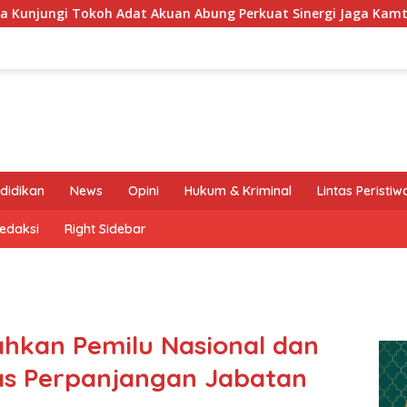
Akuan Abung Perkuat Sinergi Jaga Kamtibma
Keluarga B
didikan
News
Opini
Hukum & Kriminal
Lintas Peristiw
edaksi
Right Sidebar
hkan Pemilu Nasional dan
has Perpanjangan Jabatan