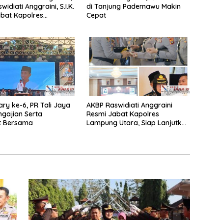
idiati Anggraini, S.I.K.
di Tanjung Pademawu Makin
bat Kapolres
Cepat
 Utara
ary ke-6, PR Tali Jaya
AKBP Raswidiati Anggraini
ngajian Serta
Resmi Jabat Kapolres
t Bersama
Lampung Utara, Siap Lanjutkan
Pelayanan Presisi kepada
Masyarakat