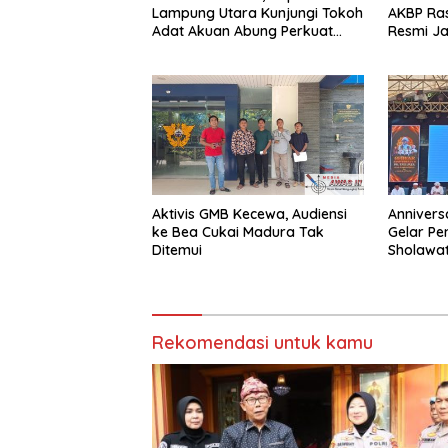
Lampung Utara Kunjungi Tokoh
AKBP Rasw
Adat Akuan Abung Perkuat
Resmi Ja
Sinergi Jaga Kamtibma
Lampung
Aktivis GMB Kecewa, Audiensi
Annivers
ke Bea Cukai Madura Tak
Gelar Pe
Ditemui
Sholawa
Rekomendasi untuk kamu