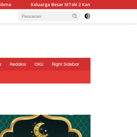
esar MTsN 2 Kanigoro KEDIRI Mengucapkan Selamat Mempering
a
Redaksi
OKU
Right Sidebar