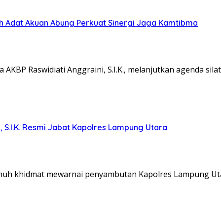
koh Adat Akuan Abung Perkuat Sinergi Jaga Kamtibma
KBP Raswidiati Anggraini, S.I.K., melanjutkan agenda sil
, S.I.K. Resmi Jabat Kapolres Lampung Utara
nuh khidmat mewarnai penyambutan Kapolres Lampung Ut