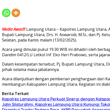
Media
Awas!!!
Lampung Utara – Kapolres Lampung Utara, AKB
Bupati Lampung Utara, Drs. H. Aswarodi, M.Si., dan Pj. 
Selatan, pada Kamis malam (13/02/2025).
Acara yang dimulai pukul 19.30 WIB ini dihadiri oleh ber
Dandim 0412/LU Letkol Inf. Eko Heri Prabowo, serta jajar
Dalam kesempatan tersebut, Pj. Bupati Lampung Utara, Dr
pihak selama masa jabatannya.
Acara dilanjutkan dengan pemberian penghargaan dari Kap
membangun Kabupaten Lampung Utara. Kegiatan ini diakhi
Berita Terkait
Kapolres Lampung Utara Perkuat Sinergi dengan Kalapa
Jalin Silaturahmi, Kapolres Lampung Utara Kunjungi To
Disambut Tradisi Pedang Pora, AKBP Raswidiati Anggraini