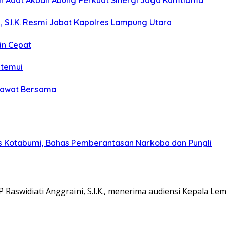
koh Adat Akuan Abung Perkuat Sinergi Jaga Kamtibma
, S.I.K. Resmi Jabat Kapolres Lampung Utara
in Cepat
itemui
olawat Bersama
s Kotabumi, Bahas Pemberantasan Narkoba dan Pungli
aswidiati Anggraini, S.I.K., menerima audiensi Kepala L