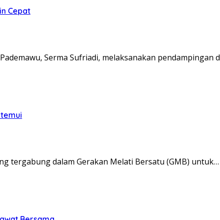
in Cepat
Pademawu, Serma Sufriadi, melaksanakan pendampingan d
itemui
ng tergabung dalam Gerakan Melati Bersatu (GMB) untuk…
olawat Bersama