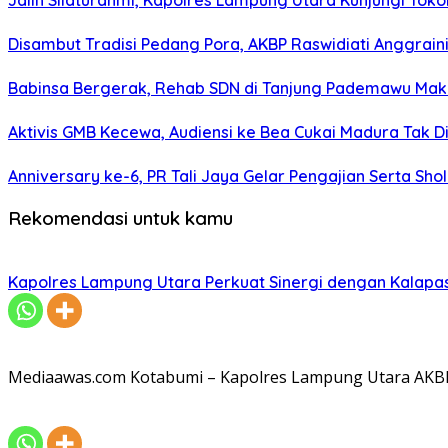
Jalin Silaturahmi, Kapolres Lampung Utara Kunjungi To
Disambut Tradisi Pedang Pora, AKBP Raswidiati Anggraini
Babinsa Bergerak, Rehab SDN di Tanjung Pademawu Mak
Aktivis GMB Kecewa, Audiensi ke Bea Cukai Madura Tak D
Anniversary ke-6, PR Tali Jaya Gelar Pengajian Serta Sh
Rekomendasi untuk kamu
Kapolres Lampung Utara Perkuat Sinergi dengan Kalapa
Mediaawas.com Kotabumi – Kapolres Lampung Utara AKBP R