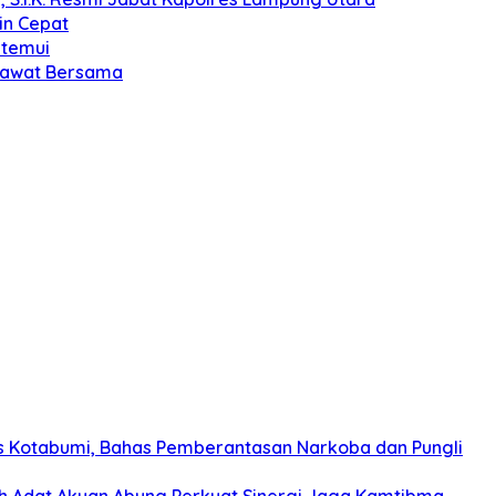
in Cepat
itemui
olawat Bersama
s Kotabumi, Bahas Pemberantasan Narkoba dan Pungli