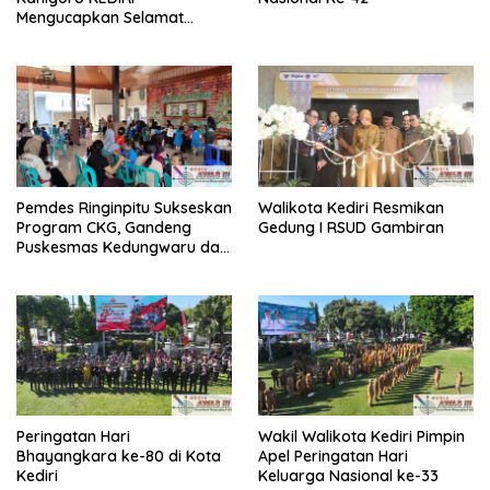
Mengucapkan Selamat
Memperingati HUT
Kemerdekaan RI Ke-80
Pemdes Ringinpitu Sukseskan
Walikota Kediri Resmikan
Program CKG, Gandeng
Gedung I RSUD Gambiran
Puskesmas Kedungwaru dan
Mahasiswa KKN UIN Satu
Peringatan Hari
Wakil Walikota Kediri Pimpin
Bhayangkara ke-80 di Kota
Apel Peringatan Hari
Kediri
Keluarga Nasional ke-33