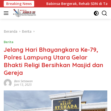
Langsung
ara
Breaking News
Babinsa Bergerak, Rehab SDN di Tanjung Pademaw
ke
konten
Beranda
Berita
Berita
Jelang Hari Bhayangkara Ke-79,
Polres Lampung Utara Gelar
Bhakti Religi Bersihkan Masjid dan
Gereja
Beni Setiawan
Juni 13, 2025