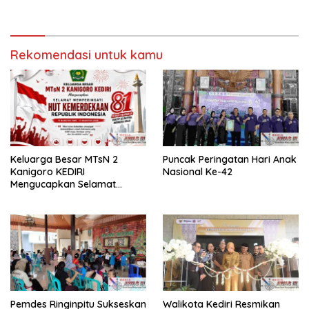
Rekomendasi untuk kamu
Keluarga Besar MTsN 2
Puncak Peringatan Hari Anak
Kanigoro KEDIRI
Nasional Ke-42
Mengucapkan Selamat
Memperingati HUT
Kemerdekaan RI Ke-80
Pemdes Ringinpitu Sukseskan
Walikota Kediri Resmikan