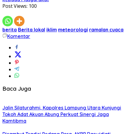
Post Views:
100
berita
Berita lokal
iklim
meteorologi
ramalan cuaca
Komentar
Baca Juga
Jalin Silaturahmi, Kapolres Lampung Utara Kunjungi
Tokoh Adat Akuan Abung Perkuat Sinergi Jaga
Kamtibma
Disambut Tradisi Pedang Pora, AKBP Raswidiati