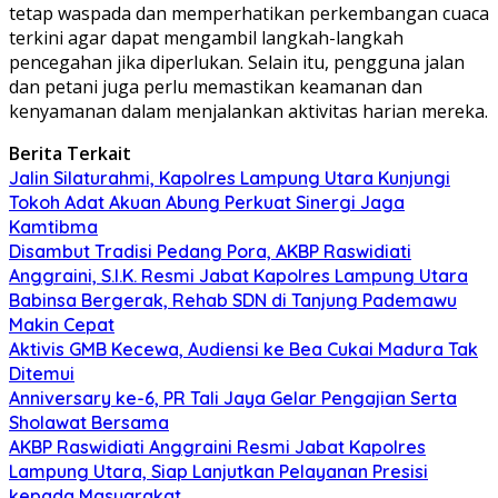
tetap waspada dan memperhatikan perkembangan cuaca
terkini agar dapat mengambil langkah-langkah
pencegahan jika diperlukan. Selain itu, pengguna jalan
dan petani juga perlu memastikan keamanan dan
kenyamanan dalam menjalankan aktivitas harian mereka.
Berita Terkait
Jalin Silaturahmi, Kapolres Lampung Utara Kunjungi
Tokoh Adat Akuan Abung Perkuat Sinergi Jaga
Kamtibma
Disambut Tradisi Pedang Pora, AKBP Raswidiati
Anggraini, S.I.K. Resmi Jabat Kapolres Lampung Utara
Babinsa Bergerak, Rehab SDN di Tanjung Pademawu
Makin Cepat
Aktivis GMB Kecewa, Audiensi ke Bea Cukai Madura Tak
Ditemui
Anniversary ke-6, PR Tali Jaya Gelar Pengajian Serta
Sholawat Bersama
AKBP Raswidiati Anggraini Resmi Jabat Kapolres
Lampung Utara, Siap Lanjutkan Pelayanan Presisi
kepada Masyarakat