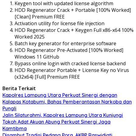
Keygen tool with updated license algorithm
HDD Regenerator Crack + Portable [100% Worked]
[Clean] Premium FREE
Activation utility for license file injection
HDD Regenerator Crack + Keygen Full x86-x64 100%
Worked 2025
Batch key generator for enterprise software
HDD Regenerator Pre-Activated [100% Worked]
Windows 11 GitHub
Bypass online login with cracked license backend
HDD Regenerator Portable + License Key no Virus
(x32x64) [Full] Premium FREE
Berita Terkait
Kapolres Lampung Utara Perkuat Sinergi dengan
Kalapas Kotabumi, Bahas Pemberantasan Narkoba dan
Pungli
Jalin Silaturahmi, Kapolres Lampung Utara Kunjungi
Tokoh Adat Akuan Abung Perkuat Sinergi Jaga
Kamtibma
Disambut Tradisi Pedang Pora, AKBP Raswidiati