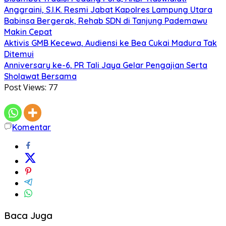
Anggraini, S.I.K. Resmi Jabat Kapolres Lampung Utara
Babinsa Bergerak, Rehab SDN di Tanjung Pademawu
Makin Cepat
Aktivis GMB Kecewa, Audiensi ke Bea Cukai Madura Tak
Ditemui
Anniversary ke-6, PR Tali Jaya Gelar Pengajian Serta
Sholawat Bersama
Post Views:
77
Komentar
Baca Juga