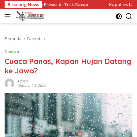
Langsung
esisi di Titik Rawan
Breaking News
Kapolres Lampung Utara Perkuat 
ke
konten
Beranda
Daerah
Daerah
Cuaca Panas, Kapan Hujan Datang
ke Jawa?
Admin
Oktober 15, 2025