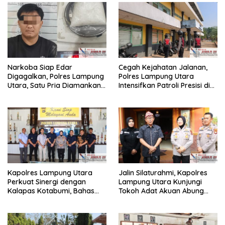
Narkoba Siap Edar
Cegah Kejahatan Jalanan,
Digagalkan, Polres Lampung
Polres Lampung Utara
Utara, Satu Pria Diamankan
Intensifkan Patroli Presisi di
Bawa Sabu
Titik Rawan
Kapolres Lampung Utara
Jalin Silaturahmi, Kapolres
Perkuat Sinergi dengan
Lampung Utara Kunjungi
Kalapas Kotabumi, Bahas
Tokoh Adat Akuan Abung
Pemberantasan Narkoba
Perkuat Sinergi Jaga
dan Pungli
Kamtibma