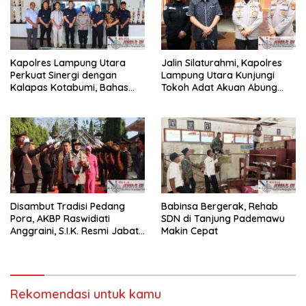
Kapolres Lampung Utara
Jalin Silaturahmi, Kapolres
Perkuat Sinergi dengan
Lampung Utara Kunjungi
Kalapas Kotabumi, Bahas
Tokoh Adat Akuan Abung
Pemberantasan Narkoba
Perkuat Sinergi Jaga
dan Pungli
Kamtibma
Disambut Tradisi Pedang
Babinsa Bergerak, Rehab
Pora, AKBP Raswidiati
SDN di Tanjung Pademawu
Anggraini, S.I.K. Resmi Jabat
Makin Cepat
Kapolres Lampung Utara
Rekomendasi untuk kamu