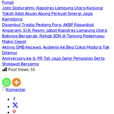
Pungli
Jalin Silaturahmi, Kapolres Lampung Utara Kunjungi
Tokoh Adat Akuan Abung Perkuat Sinergi Jaga
Kamtibma
Disambut Tradisi Pedang Pora, AKBP Raswidiati
Anggraini, S.I.K. Resmi Jabat Kapolres Lampung Utara
Babinsa Bergerak, Rehab SDN di Tanjung Pademawu
Makin Cepat
Aktivis GMB Kecewa, Audiensi ke Bea Cukai Madura Tak
Ditemui
Anniversary ke-6, PR Tali Jaya Gelar Pengajian Serta
Sholawat Bersama
Post Views:
55
Komentar