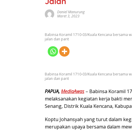
Jalan
Daniel Manurung
Maret 3, 2023
Babinsa Koramil 1710-03/Kuala Kencana bersama w
jalan dan parit
Babinsa Koramil 1710-03/Kuala Kencana bersama w
jalan dan parit
PAPUA,
MediaAwas
– Babinsa Koramil 1
melaksanakan kegiatan kerja bakti mem
Senang, Distrik Kuala Kencana, Kabupat
Koptu Johansyah yang turut dalam kegi
merupakan upaya bersama dalam mewu