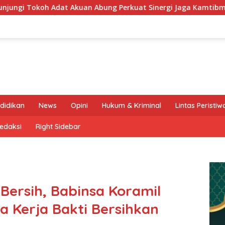
uan Abung Perkuat Sinergi Jaga Kamtibma
Keluarga Bes
didikan
News
Opini
Hukum & Kriminal
Lintas Peristiw
edaksi
Right Sidebar
Bersih, Babinsa Koramil
a Kerja Bakti Bersihkan