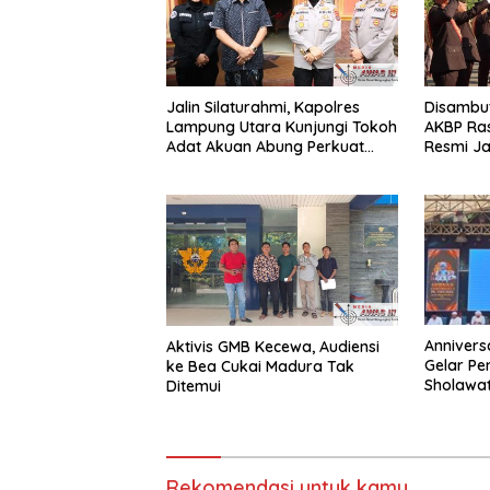
Jalin Silaturahmi, Kapolres
Disambut
Lampung Utara Kunjungi Tokoh
AKBP Rasw
Adat Akuan Abung Perkuat
Resmi Ja
Sinergi Jaga Kamtibma
Lampung
Annivers
Aktivis GMB Kecewa, Audiensi
Gelar Pe
ke Bea Cukai Madura Tak
Sholawa
Ditemui
Rekomendasi untuk kamu