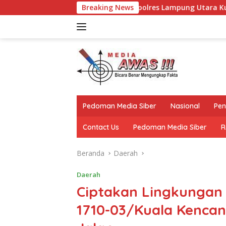
Langsung
 Silaturahmi, Kapolres Lampung Utara Kunjungi Tokoh Adat Ak
Breaking News
ke
konten
Pedoman Media Siber
Nasional
Pen
Contact Us
Pedoman Media Siber
R
Beranda
Daerah
Daerah
Ciptakan Lingkungan 
1710-03/Kuala Kencan