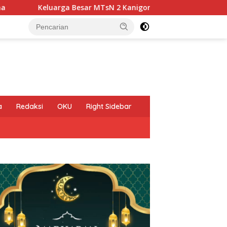
ar MTsN 2 Kanigoro KEDIRI Mengucapkan Selamat Memperingat
a
Redaksi
OKU
Right Sidebar