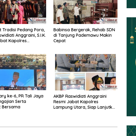
 Tradisi Pedang Pora,
Babinsa Bergerak, Rehab SDN
idiati Anggraini, S.I.K.
di Tanjung Pademawu Makin
bat Kapolres
Cepat
 Utara
ary ke-6, PR Tali Jaya
AKBP Raswidiati Anggraini
ngajian Serta
Resmi Jabat Kapolres
t Bersama
Lampung Utara, Siap Lanjutkan
Pelayanan Presisi kepada
Masyarakat