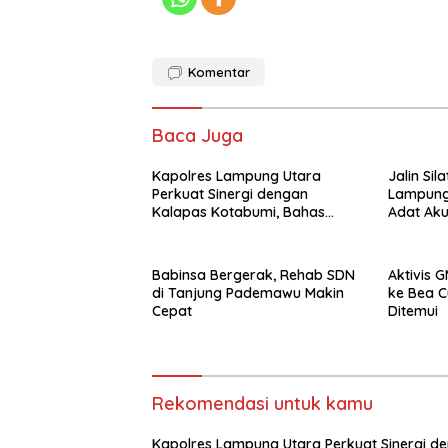
Komentar
Baca Juga
Kapolres Lampung Utara
Jalin Sil
Perkuat Sinergi dengan
Lampung
Kalapas Kotabumi, Bahas
Adat Ak
Pemberantasan Narkoba dan
Sinergi 
Pungli
Babinsa Bergerak, Rehab SDN
Aktivis 
di Tanjung Pademawu Makin
ke Bea C
Cepat
Ditemui
Rekomendasi untuk kamu
Kapolres Lampung Utara Perkuat Sinergi d