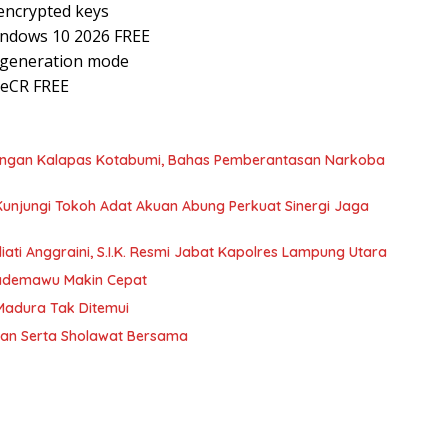
encrypted keys
indows 10 2026 FREE
y generation mode
ileCR FREE
dengan Kalapas Kotabumi, Bahas Pemberantasan Narkoba
 Kunjungi Tokoh Adat Akuan Abung Perkuat Sinergi Jaga
ati Anggraini, S.I.K. Resmi Jabat Kapolres Lampung Utara
Pademawu Makin Cepat
 Madura Tak Ditemui
jian Serta Sholawat Bersama