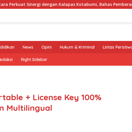
inergi dengan Kalapas Kotabumi, Bahas Pemberantasan Narkob
didikan
News
Opini
Hukum & Kriminal
Lintas Peristiw
edaksi
Right Sidebar
table + License Key 100%
 Multilingual