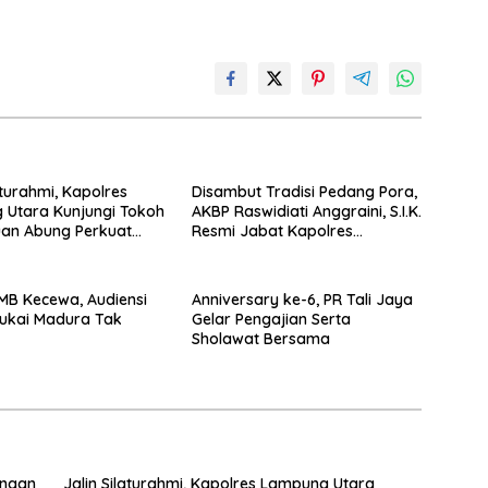
aturahmi, Kapolres
Disambut Tradisi Pedang Pora,
 Utara Kunjungi Tokoh
AKBP Raswidiati Anggraini, S.I.K.
uan Abung Perkuat
Resmi Jabat Kapolres
Jaga Kamtibma
Lampung Utara
GMB Kecewa, Audiensi
Anniversary ke-6, PR Tali Jaya
ukai Madura Tak
Gelar Pengajian Serta
Sholawat Bersama
engan
Jalin Silaturahmi, Kapolres Lampung Utara