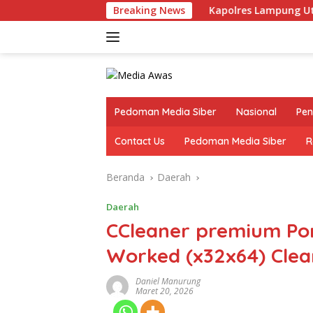
Langsung
Breaking News
Kapolres Lampung Utara Perkuat S
ke
konten
Pedoman Media Siber
Nasional
Pen
Contact Us
Pedoman Media Siber
R
Beranda
Daerah
Daerah
CCleaner premium Por
Worked (x32x64) Clean
Daniel Manurung
Maret 20, 2026