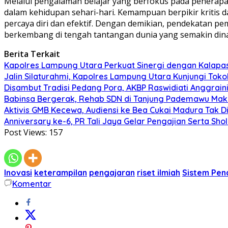
Melalui pengalaman belajar yang berfokus pada penerap
dalam kehidupan sehari-hari. Kemampuan berpikir kritis
percaya diri dan efektif. Dengan demikian, pendekatan p
berkembang di tengah tantangan dunia yang semakin din
Berita Terkait
Kapolres Lampung Utara Perkuat Sinergi dengan Kalapa
Jalin Silaturahmi, Kapolres Lampung Utara Kunjungi To
Disambut Tradisi Pedang Pora, AKBP Raswidiati Anggraini
Babinsa Bergerak, Rehab SDN di Tanjung Pademawu Mak
Aktivis GMB Kecewa, Audiensi ke Bea Cukai Madura Tak D
Anniversary ke-6, PR Tali Jaya Gelar Pengajian Serta Sh
Post Views:
157
Inovasi
keterampilan
pengajaran
riset ilmiah
Sistem Pen
Komentar