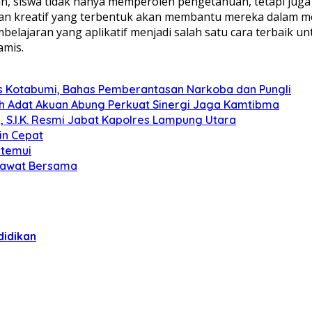
an, siswa tidak hanya memperoleh pengetahuan, tetapi ju
 dan kreatif yang terbentuk akan membantu mereka dalam m
embelajaran yang aplikatif menjadi salah satu cara terbai
amis.
s Kotabumi, Bahas Pemberantasan Narkoba dan Pungli
koh Adat Akuan Abung Perkuat Sinergi Jaga Kamtibma
, S.I.K. Resmi Jabat Kapolres Lampung Utara
in Cepat
itemui
olawat Bersama
didikan