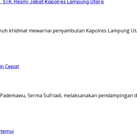
, S.I.K. Resmi Jabat Kapolres Lampung Utara
nuh khidmat mewarnai penyambutan Kapolres Lampung Ut
in Cepat
Pademawu, Serma Sufriadi, melaksanakan pendampingan d
itemui