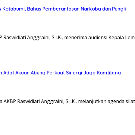
s Kotabumi, Bahas Pemberantasan Narkoba dan Pungli
aswidiati Anggraini, S.I.K., menerima audiensi Kepala L
koh Adat Akuan Abung Perkuat Sinergi Jaga Kamtibma
KBP Raswidiati Anggraini, S.I.K., melanjutkan agenda sil