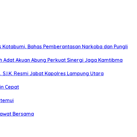
s Kotabumi, Bahas Pemberantasan Narkoba dan Pungli
koh Adat Akuan Abung Perkuat Sinergi Jaga Kamtibma
, S.I.K. Resmi Jabat Kapolres Lampung Utara
in Cepat
itemui
olawat Bersama