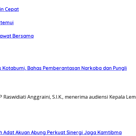
in Cepat
itemui
olawat Bersama
s Kotabumi, Bahas Pemberantasan Narkoba dan Pungli
aswidiati Anggraini, S.I.K., menerima audiensi Kepala L
koh Adat Akuan Abung Perkuat Sinergi Jaga Kamtibma