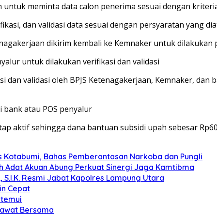
 untuk meminta data calon penerima sesuai dengan kriteri
fikasi, dan validasi data sesuai dengan persyaratan yang 
 Ketenagakerjaan dikirim kembali ke Kemnaker untuk dilakuk
lur untuk dilakukan verifikasi dan validasi
kasi dan validasi oleh BPJS Ketenagakerjaan, Kemnaker, dan
i bank atau POS penyalur
p aktif sehingga dana bantuan subsidi upah sebesar Rp600
s Kotabumi, Bahas Pemberantasan Narkoba dan Pungli
koh Adat Akuan Abung Perkuat Sinergi Jaga Kamtibma
, S.I.K. Resmi Jabat Kapolres Lampung Utara
in Cepat
itemui
olawat Bersama