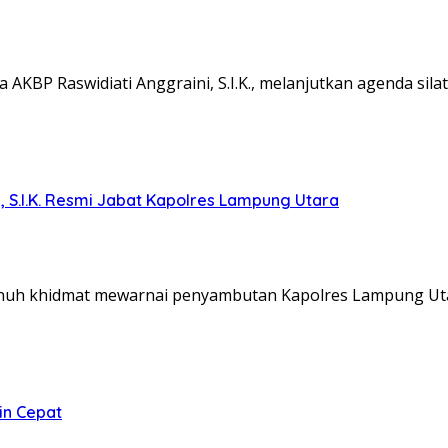
KBP Raswidiati Anggraini, S.I.K., melanjutkan agenda sil
, S.I.K. Resmi Jabat Kapolres Lampung Utara
nuh khidmat mewarnai penyambutan Kapolres Lampung Ut
in Cepat