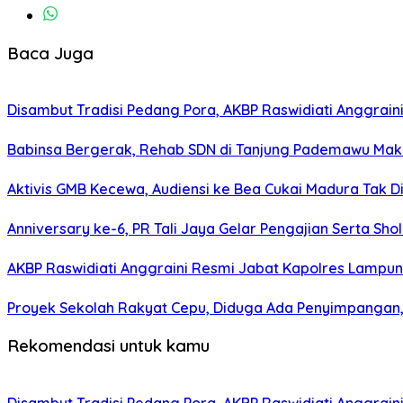
Baca Juga
Disambut Tradisi Pedang Pora, AKBP Raswidiati Anggraini
Babinsa Bergerak, Rehab SDN di Tanjung Pademawu Mak
Aktivis GMB Kecewa, Audiensi ke Bea Cukai Madura Tak D
Anniversary ke-6, PR Tali Jaya Gelar Pengajian Serta Sh
AKBP Raswidiati Anggraini Resmi Jabat Kapolres Lampun
Proyek Sekolah Rakyat Cepu, Diduga Ada Penyimpangan, 
Rekomendasi untuk kamu
Disambut Tradisi Pedang Pora, AKBP Raswidiati Anggraini