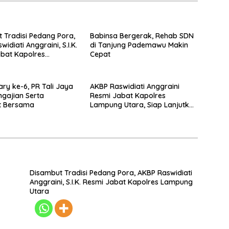
 Tradisi Pedang Pora,
Babinsa Bergerak, Rehab SDN
idiati Anggraini, S.I.K.
di Tanjung Pademawu Makin
bat Kapolres
Cepat
 Utara
ary ke-6, PR Tali Jaya
AKBP Raswidiati Anggraini
ngajian Serta
Resmi Jabat Kapolres
t Bersama
Lampung Utara, Siap Lanjutkan
Pelayanan Presisi kepada
Masyarakat
Disambut Tradisi Pedang Pora, AKBP Raswidiati
Anggraini, S.I.K. Resmi Jabat Kapolres Lampung
Utara