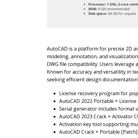
Processor:
1 GHz, 2-core mi
RAM:
4 GB recommended
Disk space:
64 GB for unpack
AutoCAD is a platform for precise 2D an
modeling, annotation, and visualization
DWG file compatibility. Users leverage 
Known for accuracy and versatility in t
seeking efficient design documentation
License recovery program for popu
AutoCAD 2022 Portable + License K
Serial generator includes format v
AutoCAD 2023 Crack + Activator 
Activation key tool supporting mul
AutoCAD Crack + Portable [Patch] [