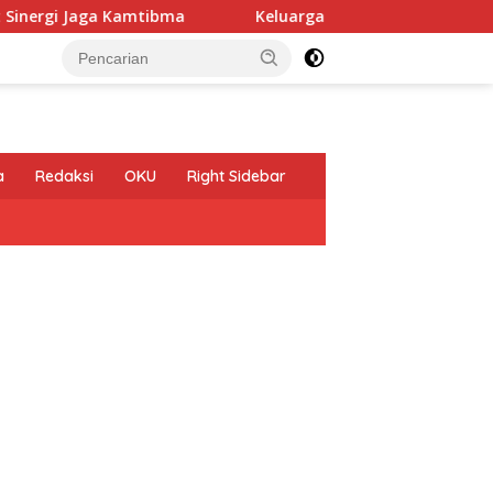
aga Kamtibma
Keluarga Besar MTsN 2 Kanigoro KEDIRI 
a
Redaksi
OKU
Right Sidebar