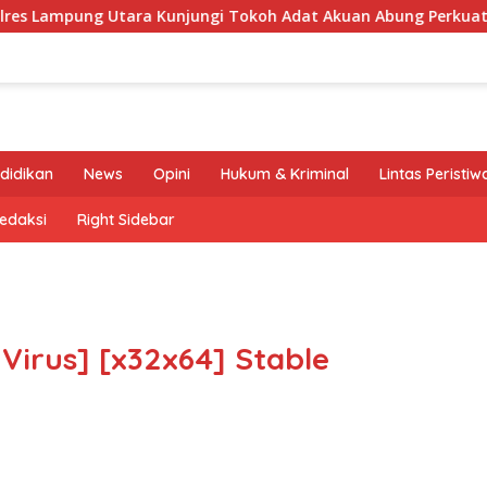
ung Utara Kunjungi Tokoh Adat Akuan Abung Perkuat Sinergi J
didikan
News
Opini
Hukum & Kriminal
Lintas Peristiw
edaksi
Right Sidebar
Virus] [x32x64] Stable