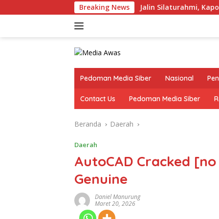
Langsung
Breaking News
Jalin Silaturahmi, Kapolres Lamp
ke
konten
Pedoman Media Siber
Nasional
Pen
Contact Us
Pedoman Media Siber
R
Beranda
Daerah
Daerah
AutoCAD Cracked [no 
Genuine
Daniel Manurung
Maret 20, 2026