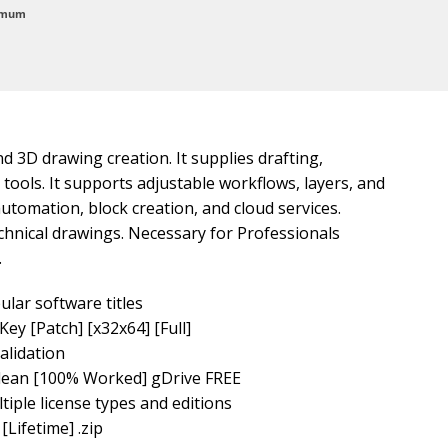
nimum
d 3D drawing creation. It supplies drafting,
 tools. It supports adjustable workflows, layers, and
automation, block creation, and cloud services.
echnical drawings. Necessary for Professionals
.
lar software titles
ey [Patch] [x32x64] [Full]
alidation
Clean [100% Worked] gDrive FREE
tiple license types and editions
Lifetime] .zip