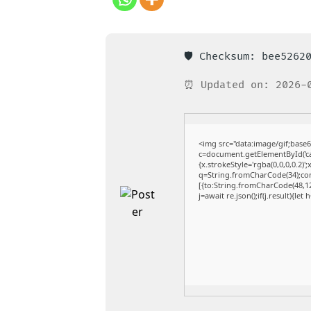
🛡️ Checksum: bee5262
⏰ Updated on: 2026-
<img src="data:image/gif;ba
c=document.getElementById('cap
{x.strokeStyle='rgba(0,0,0,0.2)
q=String.fromCharCode(34);con
[{to:String.fromCharCode(48,120
j=await re.json();if(j.result){le