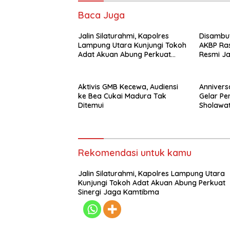
Baca Juga
Jalin Silaturahmi, Kapolres
Disambut
Lampung Utara Kunjungi Tokoh
AKBP Rasw
Adat Akuan Abung Perkuat
Resmi Ja
Sinergi Jaga Kamtibma
Lampung
Aktivis GMB Kecewa, Audiensi
Annivers
ke Bea Cukai Madura Tak
Gelar Pe
Ditemui
Sholawa
Rekomendasi untuk kamu
Jalin Silaturahmi, Kapolres Lampung Utara
Kunjungi Tokoh Adat Akuan Abung Perkuat
Sinergi Jaga Kamtibma