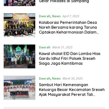
Gelar Pilkades di Sampang
Daerah
,
News
April 7, 2025
Kolaborasi Pemerintahan Desa
Noreh Bersama karang Taruna
Ciptakan Keharmonisan Dalam
Parade Musik Daul Sambut Hari
Raya Ketupat 1446 H.
Daerah
Maret 31, 2025
Kawal sholat EID Dan Lomba Hias
Gardu Idhul Fitri Polsek Sreseh
Siaga Jaga Kamtibmas
Daerah
,
News
Maret 30, 2025
Sambut Hari Kemenangan
Keluarga Besar Kecamatan Sreseh
Ajak Masyarakat Pererat Tali
Silaturahmi