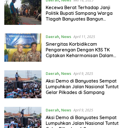
Mei 18, 2025
Kecewa Berat Terhadap Janji
Politik Bupati Sampang Warga
Tlagah Banyuates Bangun
infrastruktur Jalan Secara
Swadaya
Daerah
,
News
April 11, 2025
Sinergitas Korbidikcam
Pengarengan Dengan K3S TK
Ciptakan Keharmonisan Dalam
Majukan Pendidikan di Sampang
Daerah
,
News
April 9, 2025
Aksi Demo di Banyuates Sempat
Lumpuhkan Jalan Nasional Tuntut
Gelar Pilkades di Sampang
Daerah
,
News
April 9, 2025
Aksi Demo di Banyuates Sempat
Lumpuhkan Jalan Nasional Tuntut