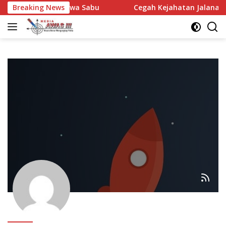
Langsung
Pria Diamankan Bawa Sabu
Breaking News
Cegah Kejahatan Jalanan, Pol
ke
konten