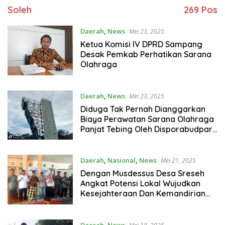
Soleh
269 Pos
Daerah
,
News
Mei 23, 2025
Ketua Komisi IV DPRD Sampang
Desak Pemkab Perhatikan Sarana
Olahraga
Daerah
,
News
Mei 23, 2025
Diduga Tak Pernah Dianggarkan
Biaya Perawatan Sarana Olahraga
Panjat Tebing Oleh Disporabudpar,
Sungguh Miris Dan Memprihatinkan
Daerah
,
Nasional
,
News
Mei 21, 2025
Dengan Musdessus Desa Sreseh
Angkat Potensi Lokal Wujudkan
Kesejahteraan Dan Kemandirian
Perekonomian Masyarakat Desa
Daerah
,
News