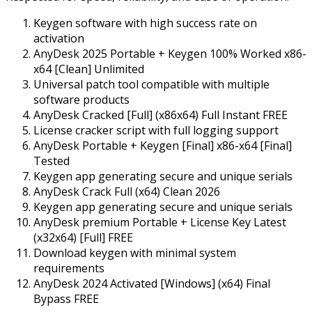
Keygen software with high success rate on
activation
AnyDesk 2025 Portable + Keygen 100% Worked x86-
x64 [Clean] Unlimited
Universal patch tool compatible with multiple
software products
AnyDesk Cracked [Full] (x86x64) Full Instant FREE
License cracker script with full logging support
AnyDesk Portable + Keygen [Final] x86-x64 [Final]
Tested
Keygen app generating secure and unique serials
AnyDesk Crack Full (x64) Clean 2026
Keygen app generating secure and unique serials
AnyDesk premium Portable + License Key Latest
(x32x64) [Full] FREE
Download keygen with minimal system
requirements
AnyDesk 2024 Activated [Windows] (x64) Final
Bypass FREE